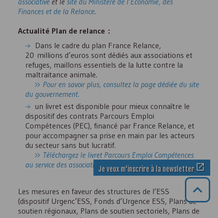
associative
et le
site du Ministère de l’Économie, des
Finances et de la Relance
.
Actualité Plan de relance :
Dans le cadre du plan France Relance,
20 millions d’euros sont dédiés aux associations et
refuges, maillons essentiels de la lutte contre la
maltraitance animale.
Pour en savoir plus, consultez la page dédiée du site
du gouvernement.
un livret est disponible pour mieux connaître le
dispositif des contrats Parcours Emploi
Compétences (
PEC
), financé par France Relance, et
pour accompagner sa prise en main par les acteurs
du secteur sans but lucratif.
Téléchargez le livret Parcours Emploi Compétences
au service des associations.
Je veux m'inscrire à la newsletter
Pourquoi s’inscrire à notre newsletter ?
Recevez tous les mois des infos essentielles et
Les mesures en faveur des structures de l’
ESS
gratuites pour déployer votre association.
(dispositif Urgenc’
ESS
, Fonds d’Urgence
ESS
, Plans de
soutien régionaux, Plans de soutien sectoriels, Plans de
Je veux
essayer
!