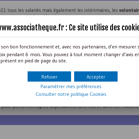
21 tous les salariés mais également les intérimaires, les
volontai
rsque leur activité se déroule :
 bureaux) ;
ww.associatheque.fr : Ce site utilise des
cooki
r son bon fonctionnement et, avec nos partenaires, d’en mesurer 
ix pendant 6 mois. Vous pouvez à tout moment changer d’avis en c
présent en pied de page du site.
plication du pass sanitaire, qu’il s’agisse des salariés qui y exerce
Refuser
Accepter
Paramétrer mes préférences
e sera obligatoire pour les mineurs âgés de 12 à 17 ans.
Consulter notre politique
Cookies
s, les accompagnants ou les visiteurs, le pass sanitaire est égale
t pour personnes âgées dépendantes (
EHPAD
) et dans les maisons 