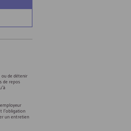
e ou de détenir
rs de repos
u’à
l’employeur
 l’obligation
ser un entretien