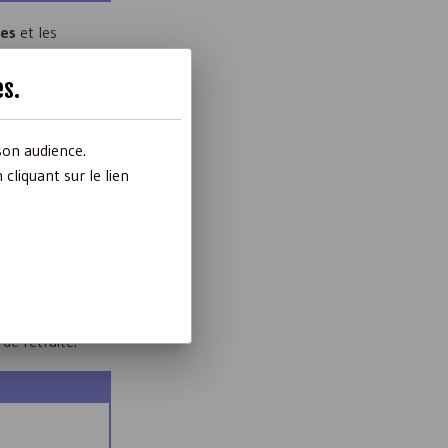
res
et les
es
.
son audience.
liquant sur le lien
nt ou des
ment obligatoire
de retraite.