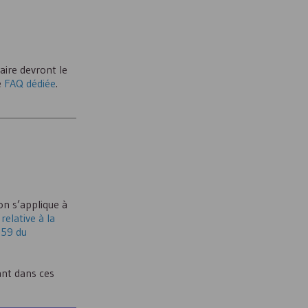
aire devront le
e
FAQ dédiée
.
on s’applique à
relative à la
059 du
nt dans ces