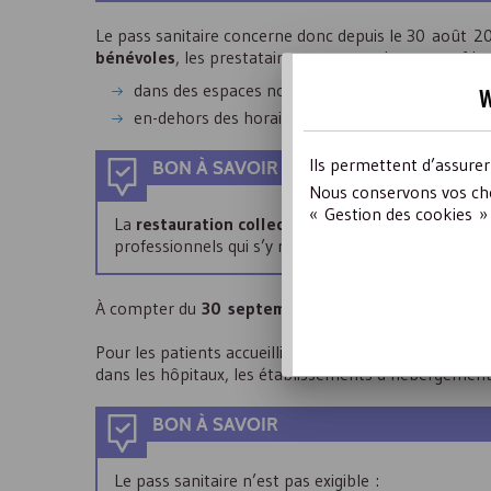
Le pass sanitaire concerne donc depuis le 30 août 20
bénévoles
, les prestataires et sous-traitants, sauf lo
dans des espaces non accessibles au public (ex :
w
en-dehors des horaires d’ouverture au public.
Ils permettent d’assure
BON À SAVOIR
Nous conservons vos cho
« Gestion des cookies » 
La
restauration collective
est exclue du champ d’ap
professionnels qui s’y rendent pour déjeuner.
À compter du
30 septembre 2021
, le pass sanitair
Pour les patients accueillis pour des soins programmé
dans les hôpitaux, les établissements d’hébergemen
BON À SAVOIR
Le pass sanitaire n’est pas exigible :