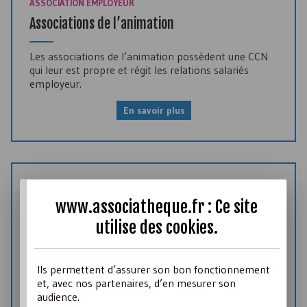
ASSOCIATION EMPLOYEUR
Associations de l’animation
Les associations de l’animation possèdent une
CCN
qui leur est propre et régit les relations salariés
employeur.
En savoir plus
13 Février 2026
Mise à jour
www.associatheque.fr : Ce site
ASSOCIATION EMPLOYEUR
utilise des
cookies
.
Cotisations sociales – Secteurs sport et
animation
Ils permettent d’assurer son bon fonctionnement
Cotisations Sport et Animation : ces secteurs
et, avec nos partenaires, d’en mesurer son
peuvent bénéficier de dispositions spécifiques.
audience.