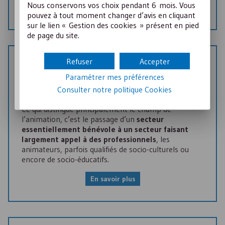
Nous conservons vos choix pendant 6 mois. Vous
En savoir plus
pouvez à tout moment changer d’avis en cliquant
sur le lien « Gestion des cookies » présent en pied
de page du site.
Refuser
Accepter
25 Septembre 2024
CRÉER SON ASSOCIATION
Paramétrer mes préférences
Associations de l’animation
Consulter notre politique
Cookies
Ce qui distingue principalement le champ de
l’animation, c’est le passage d’un
secteur
essentiellement bénévole à un secteur faisant
largement appel à des professionnels
, les
animateurs, parfois qualifiés de socio-culturels ou
encore de socio-éducatifs.
En savoir plus