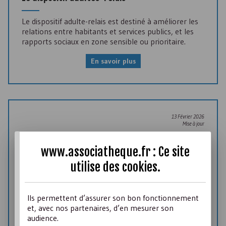
Le dispositif adulte-relais est destiné à améliorer les
relations entre habitants et services publics, et les
rapports sociaux en zone sensible ou prioritaire.
En savoir plus
13 Février 2026
Mise à jour
Les
ZRU
/
ZRR
deviennent des
FRR
www.associatheque.fr : Ce site
Afin d'apporter un soutien plus adapté aux territoires
utilise des
cookies
.
ruraux vulnérables et notamment d'y encourager
l'implantation d'entreprises, le nouveau zonage
FRR
remplace les
ZRR
.
Ils permettent d’assurer son bon fonctionnement
et, avec nos partenaires, d’en mesurer son
En savoir plus
audience.