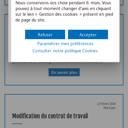
Nous conservons vos choix pendant 6 mois. Vous
pouvez à tout moment changer d’avis en cliquant
sur le lien « Gestion des cookies » présent en pied
de page du site.
13 Février 2026
Mise à jour
Refuser
Accepter
L’insertion par l’activité économique (
IAE
)
Paramétrer mes préférences
Fer de lance de la lutte contre le chômage de longue
Consulter notre politique
Cookies
durée, l’insertion par l’activité économique est
promise à un changement d’échelle imminent.
En savoir plus
13 Février 2026
Mise à jour
Modification du contrat de travail