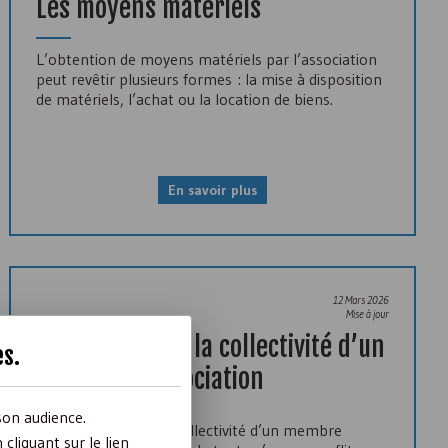
Les moyens matériels
L’obtention de moyens matériels par l’association
peut revêtir plusieurs formes : la mise à disposition
de matériels, l’achat ou la location de biens.
En savoir plus
12 Mars 2026
Mise à jour
Participation à la collectivité d’un
es
.
membre d’association
son audience.
La participation à la collectivité d’un membre
liquant sur le lien