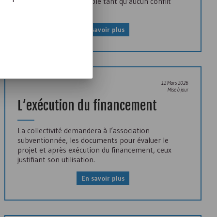
d’association est possible tant qu’aucun conflit
d’intérêt n’est avéré.
En savoir plus
12 Mars 2026
Mise à jour
L’exécution du financement
La collectivité demandera à l’association
subventionnée, les documents pour évaluer le
projet et après exécution du financement, ceux
justifiant son utilisation.
En savoir plus