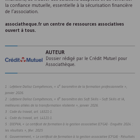
la confiance mutuelle, essentielle à la sécurisation financière
de l’association.
associatheque.fr un centre de ressources associatives
ouvert à tous.
AUTEUR
Dossier rédigé par le Crédit Mutuel pour
Associathèque.
e
1 : Lefebvre Dalloz Compétences, « 4
baromètre de la formation professionnelle »,
janvier 2026.
e
2 : Lefebvre Dalloz Compétences, « 6
baromètre des Soft Skills – Soft Skills et
IA
,
meilleures alliées de la transformation résiliente », janvier 2026.
3 : Code du travail, art. L6321-1.
4 : Code du travail, art. L4121-1.
5 : DJEPVA, « Le certificat de formation à la gestion associative (
CFGA
) - Enquête 2024 :
les résultats », févr. 2025
6 : Gouvernement, « Le certificat de formation à la gestion associative (
CFGA
) - Résultats