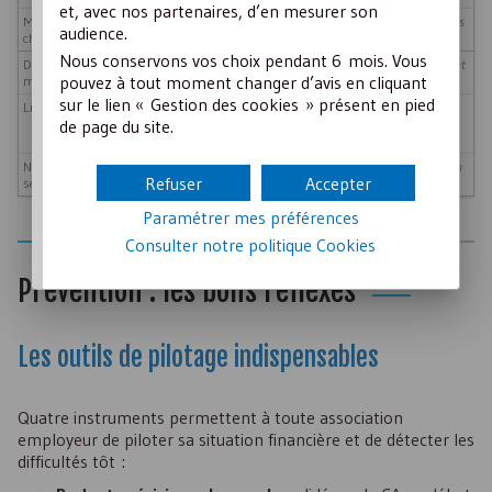
et, avec nos partenaires, d’en mesurer son
Masse salariale > 70% des
Moyen
Analyser annuellement le ratio charges
audience.
charges totales
fixes/ressources stables
Nous conservons vos choix pendant 6 mois. Vous
Dépendance à un seul
Élevé
Ne pas dépasser 30% d’un financement
pouvez à tout moment changer d’avis en cliquant
mécène privé
unique ; diversifier le mécénat
sur le lien « Gestion des cookies » présent en pied
Litige prud’homal ou fiscal
Moyen
Appliquer rigoureusement le droit du
de page du site.
travail ; consulter dès les premiers
signaux
Non-conformité réglementaire
Faible
Organiser une veille annuelle avec son
Refuser
Accepter
sectorielle
expert-comptable
Paramétrer mes préférences
Consulter notre politique
Cookies
Prévention : les bons réflexes
Les outils de pilotage indispensables
Quatre instruments permettent à toute association
employeur de piloter sa situation financière et de détecter les
difficultés tôt :