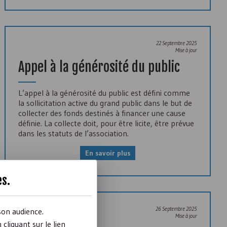
22 Septembre 2025
Mise à jour
Appel à la générosité du public
L’appel à la générosité du public est défini comme
la sollicitation active du grand public dans le but de
collecter des fonds destinés à financer une cause
définie. La collecte doit, pour être licite, être prévue
dans les statuts de l’association.
En savoir plus
es
.
26 Septembre 2025
son audience.
Mise à jour
liquant sur le lien