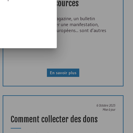
Les autres ressources
Éditer une revue, un magazine, un bulletin
d’information, organiser une manifestation,
rechercher des fonds européens... sont d’autres
ressources possibles.
En savoir plus
6 Octobre 2025
Mise à jour
Comment collecter des dons