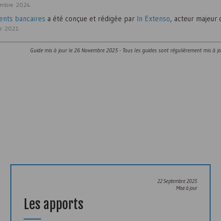
tembre 2024.
ents bancaires
a été conçue et rédigée par
In Extenso
, acteur majeur
er 2021.
Guide mis à jour le
26 Novembre 2025
- Tous les guides sont régulièrement mis à j
)
22 Septembre 2025
Mise à jour
Les apports