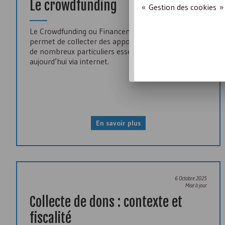
Le crowdfunding
« Gestion des cookies » 
Le Crowdfunding ou Financement Participatif
permet de collecter des apports financiers auprès
de nombreux particuliers essentiellement
aujourd’hui via internet.
En savoir plus
6 Octobre 2025
Mise à jour
Collecte de dons : contexte et
fiscalité