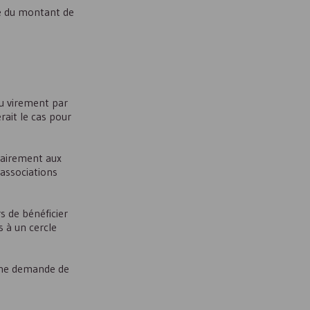
tie du montant de
u virement par
rait le cas pour
trairement aux
 associations
s de bénéficier
s à un cercle
d’une demande de