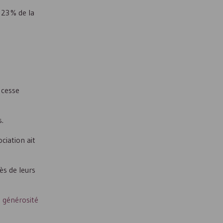
 23 % de la
 cesse
s.
ciation ait
ès de leurs
a générosité