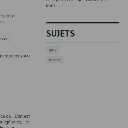
dons
istant à
ou
SUJETS
ès des
Dons
ement dans votre
Rescrits
ce où l’Etat est
budgétaires, les
ier leurs