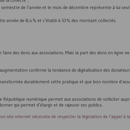
e la collecte ;
e semestre de l’année et le mois de décembre représente à lui seul
tte année de 8,4 % et s’établi à 33 % des montant collectés.
r faire des dons aux associations. Mais la part des dons en ligne ne
 augmentation confirme la tendance de digitalisation des donateur
st transformée durablement cette pratique et que bon nombre d’asso
e République numérique permet aux associations de solliciter aupr
onner qui permet d’élargir et de rajeunir ses publics.
n site internet nécessite de respecter la législation de l’appel à l