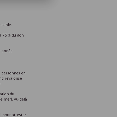
osable.
 à 75 % du don
 année.
es personnes en
nd revalorisé
.
dation du
e-mer). Au-delà
al pour attester