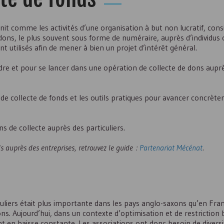
nit comme les activités d’une organisation à but non lucratif, cons
s dons, le plus souvent sous forme de numéraire, auprès d’individus 
t utilisés afin de mener à bien un projet d’intérêt général.
 et pour se lancer dans une opération de collecte de dons aupr
 de collecte de fonds et les outils pratiques pour avancer concrèt
s de collecte auprès des particuliers.
 auprès des entreprises, retrouvez le guide :
Partenariat Mécénat
.
uliers était plus importante dans les pays anglo-saxons qu’en Fran
ions. Aujourd’hui, dans un contexte d’optimisation et de restriction 
 en baisse constante. Les associations ont donc besoin de diversif