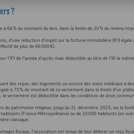
iers ?
le à 66 % du montant du don, dans la limite de 20 % du revenu imp
ions, d’une réduction d’impôt sur la fortune immobilière (
IFI
) égale
ffectif de plus de 66 000 €).
ur l’
IFI
de l’année d’après mais déductible au titre de l’
IR
la même
issant des repas, des logements ou encore des soins médicaux à d
t égale à 75 % du montant de ce versement dans la limite d’un plafo
l, le versement est déductible dans les conditions de droit commun
ien du patrimoine religieux, jusqu’au 31 décembre 2025, via la fon
bitants (France Métropolitaine) ou de 20 000 habitants (en outr
ière classique.
tages fiscaux, l’association est tenue de leur délivrer un reçu fisc