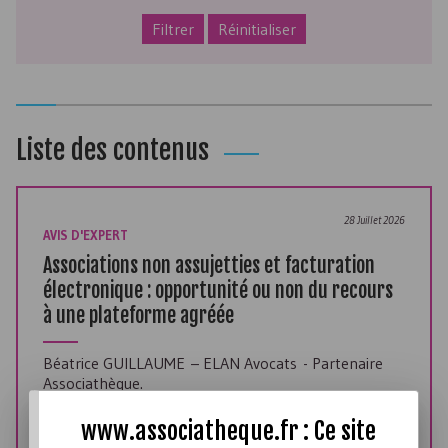
Filtrer
Réinitialiser
Liste des contenus
28 Juillet 2026
AVIS D'EXPERT
Associations non assujetties et facturation
électronique : opportunité ou non du recours
à une plateforme agréée
Béatrice GUILLAUME – ELAN Avocats - Partenaire
Associathèque.
Lire l'avis d'expert
www.associatheque.fr : Ce site