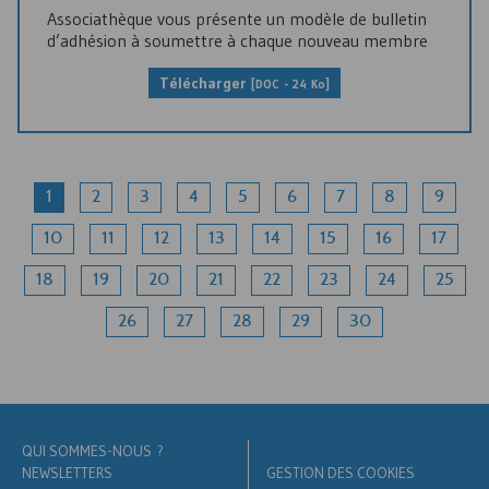
Associathèque vous présente un modèle de bulletin
d’adhésion à soumettre à chaque nouveau membre
Télécharger
[
DOC
- 24 Ko]
1
2
3
4
5
6
7
8
9
10
11
12
13
14
15
16
17
18
19
20
21
22
23
24
25
26
27
28
29
30
QUI SOMMES-NOUS ?
NEWSLETTERS
GESTION DES COOKIES