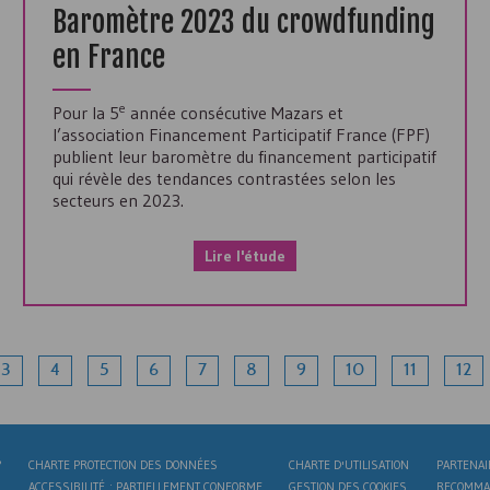
Baromètre 2023 du crowdfunding
en France
e
Pour la 5
année consécutive Mazars et
l’association Financement Participatif France (
FPF
)
publient leur baromètre du financement participatif
qui révèle des tendances contrastées selon les
secteurs en 2023.
Lire l'étude
3
4
5
6
7
8
9
10
11
12
?
CHARTE PROTECTION DES DONNÉES
CHARTE D'UTILISATION
PARTENAI
ACCESSIBILITÉ : PARTIELLEMENT CONFORME
GESTION DES COOKIES
RECOMMA