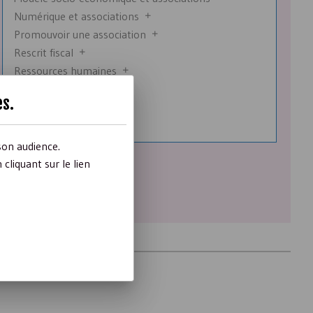
Numérique et associations
Promouvoir une association
Rescrit fiscal
Ressources humaines
RGPD
es
.
Statuts
Subventions
son audience.
liquant sur le lien