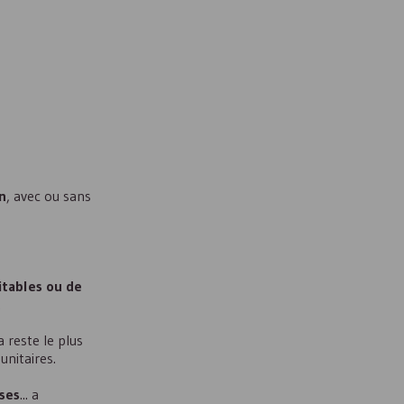
n
, avec ou sans
itables ou de
.
 reste le plus
unitaires.
ises
... a