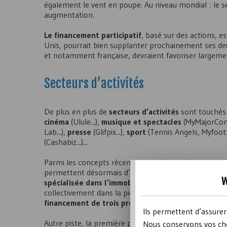
également le vent en poupe. Au niveau mondial : le s
augmentation.
Le financement participatif
, basé sur des actions, 
Unis, pourrait bien supplanter prochainement ses deu
et notamment française, devraient favoriser largeme
Secteurs d’activités
De plus en plus de
secteurs d’activités
sont touchés
cinéma
(Ulule...),
musique et spectacles
(MyMajorComp
Lab...),
presse
(Glifpix...),
sport
(Tennis Angels, Myfootba
(Cashabiz...)...
Parmi les concepts récemment développés, des platef
permettent désormais d’investir dans le secteur immob
w
spécialisée dans l’immobilier
, illustre parfaitement
collectivement dans la pierre. Six mois après son lan
financement de trois projets immobiliers et levé 
Ils permettent d’assure
Autre piste, la première plateforme de
financement p
Nous conservons vos cho