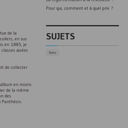
Pour qui, comment et à quel prix ?
tue de la
SUJETS
uliers, en sus
is en 1885, je
 classes aisées
Dons
t de collecter
r album en moins
cier de la même
on des
u Panthéon.