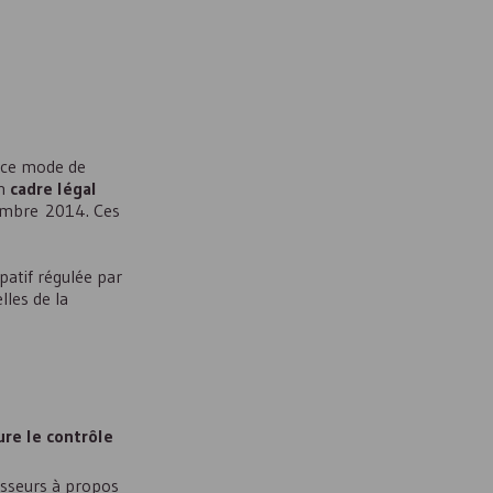
r ce mode de
un
cadre légal
embre 2014. Ces
atif régulée par
lles de la
sure le contrôle
tisseurs à propos