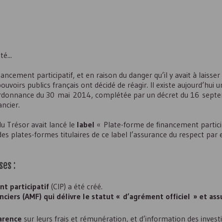
é...
ement participatif, et en raison du danger qu’il y avait à laisse
ouvoirs publics français ont décidé de réagir. Il existe aujourd’hui 
Ordonnance du 30 mai 2014, complétée par un décret du 16 sept
ncier.
u Trésor avait lancé le
label
« Plate-forme de financement particip
 des plates-formes titulaires de ce label l’assurance du respect par e
ses :
nt participatif
(
CIP
) a été créé.
nciers (
AMF
) qui délivre le statut « d’agrément officiel » et as
arence
sur leurs frais et rémunération, et d’information des inves