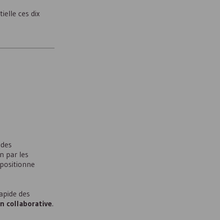
ielle ces dix
 des
n par les
 positionne
apide des
n collaborative
.