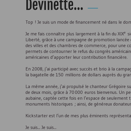
Devinette...
Top ! Je suis un mode de financement né dans le doma
e
Je me fais connaître plus largement à la fin du XIX
si
Liberté, grâce à une campagne de promotion lancée e
des villes et des chambres de commerce, pour une coll
permets de contourner le refus du congrès américain de
américaines d’apporter leur contribution financière.
En 2008, j’ai participé avec succès et brio à la ca
la bagatelle de 150 millions de dollars auprès du gran
La même année, j’ai propulsé le chanteur Grégoire s
de deux mois, grâce à 70 000 euros bienvenus. Un peu
aubaine, captée cette fois en l’espace de seulement t
monuments historiques ; ainsi, de généreux donateu
Kickstarter est l’un de mes plus éminents représenta
Je suis... Je suis...