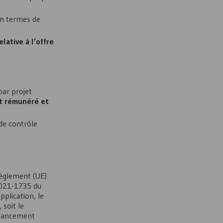
en termes de
lative à l’offre
par projet
st rémunéré et
 de contrôle
règlement (
UE
)
2021-1735 du
plication, le
 soit le
financement