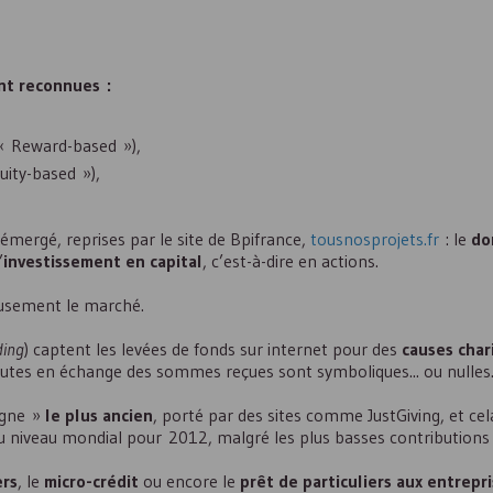
nt reconnues :
(« Reward-based »),
uity-based »),
 émergé, reprises par le site de Bpifrance,
tousnosprojets.fr
: le
do
’
investissement en capital
, c’est-à-dire en actions.
eusement le marché.
ding
) captent les levées de fonds sur internet pour des
causes char
nautes en échange des sommes reçues sont symboliques... ou nulles
igne »
le plus ancien
, porté par des sites comme JustGiving, et cela
u niveau mondial pour 2012, malgré les plus basses contributions 
ers
, le
micro-crédit
ou encore le
prêt de particuliers aux entrepr