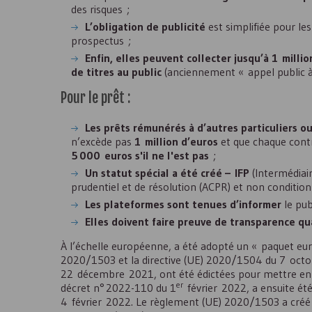
des risques ;
L’obligation de publicité
est simplifiée pour le
prospectus ;
Enfin, elles peuvent collecter jusqu’à 1 milli
de titres au public
(anciennement « appel public à
Pour le prêt :
Les prêts rémunérés à d’autres particuliers o
n’excède pas
1 million d’euros
et que chaque contr
5 000 euros s'il ne l'est pas
;
Un statut spécial a été créé – IFP
(Intermédiair
prudentiel et de résolution (ACPR) et non conditio
Les plateformes sont tenues d’informer
le pub
Elles doivent faire preuve de transparence qu
À l’échelle européenne, a été adopté un « paquet eu
2020/1503 et la directive (
UE
) 2020/1504 du 7 octo
22 décembre 2021, ont été édictées pour mettre en co
er
décret n° 2022-110 du 1
février 2022, a ensuite été
4 février 2022. Le règlement (
UE
) 2020/1503 a créé 