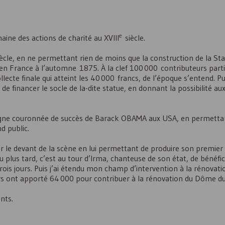
e
ine des actions de charité au XVIII
siècle.
ècle, en ne permettant rien de moins que la construction de la Sta
n France à l’automne 1875. À la clef 100 000 contributeurs partic
ecte finale qui atteint les 40 000 francs, de l’époque s’entend. Pu
 financer le socle de la-dite statue, en donnant la possibilité aux
mpagne couronnée de succès de Barack OBAMA aux
USA
, en permettan
d public.
ur le devant de la scène en lui permettant de produire son premie
 plus tard, c’est au tour d’Irma, chanteuse de son état, de bénéfi
rois jours. Puis j’ai étendu mon champ d’intervention à la rénovati
rs ont apporté 64 000 pour contribuer à la rénovation du Dôme d
nts.