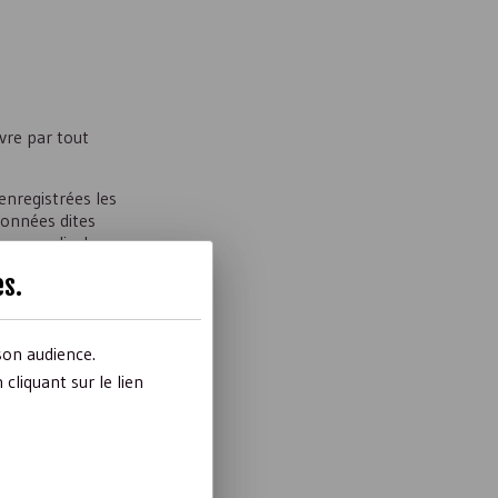
vre par tout
enregistrées les
 données dites
nce syndicale,
 à la réalisation
es
.
es à des fins de
son audience.
liquant sur le lien
tient compte