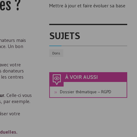
es ?
Mettre à jour et faire évoluer sa base
SUJETS
onateurs mais
cace. Un bon
Dons
 avec votre
os donateurs
 les centres
À VOIR AUSSI
Dossier thématique – RGPD
ur
. Celle-ci vous
s, par exemple.
liser votre
iduelles.