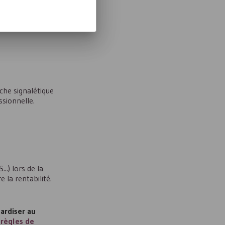
che signalétique
ssionnelle.
S
...) lors de la
 la rentabilité.
ardiser au
 règles de