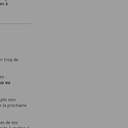
es à
er trop de
es :
us ou
 plis non
e la prochaine
es de vos