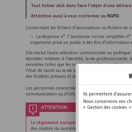
Tout fichier doit donc faire l’objet d’une déclar
Attention aussi à vous conformer au
RGPD
.
Concernant les fichiers d’associations ou fichiers 
La dispense n° 7 (ancienne norme simplifiée n°
organisme privé ou public à des fins d’information
Elle exclut toute utilisation commerciale ou politique
données relatives à l’identité, la vie professionnelle
sensibles telles que les origines raciales ou ethniques
l’état de santé ou la vie sexuelle des personnes. Ces
w
des finalités prévues et une mise à jour annuelle doit 
Les personnes concernées doivent être informées lors 
Ils permettent d’assure
communication ou d’information, et mises en mesure
Nous conservons vos cho
« Gestion des cookies » 
ATTENTION
Le
règlement européen sur la protection des d
des réalités du numérique et doit permettre aux E