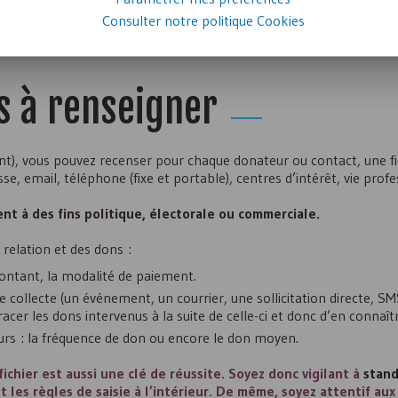
Consulter notre politique
Cookies
s à renseigner
nt), vous pouvez recenser pour chaque donateur ou contact, une fi
, email, téléphone (fixe et portable), centres d’intérêt, vie profe
nt à des fins politique, électorale ou commerciale.
a relation et des dons :
ontant, la modalité de paiement.
 collecte (un événement, un courrier, une sollicitation directe,
SM
er les dons intervenus à la suite de celle-ci et donc d’en connaître
urs : la fréquence de don ou encore le don moyen.
fichier est aussi une clé de réussite. Soyez donc vigilant à
stand
 les règles de saisie à l’intérieur. De même, soyez attentif aux