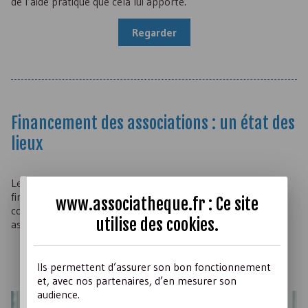
de l’aide pratique que cela lui apporte.
Regarder
Financement des associations : un état des
lieux
Les associations sont très dépendantes de sources de
financements externes qui subissent de plus en plus d’aléas
www.associatheque.fr : Ce site
conjoncturels. Face à ce contexte incertain où en sont les
utilise des
cookies
.
associations en 2025 ?
En savoir +
Ils permettent d’assurer son bon fonctionnement
et, avec nos partenaires, d’en mesurer son
audience.