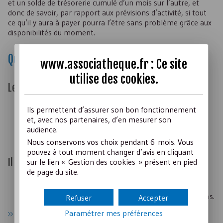
et un solde de trésorerie cumulé d’un mois sur l’autre, et
donc de savoir, par rapport aux prévisions d’activité, si tout
ce qu’il y aura à payer pourra l’être sans problème grâce aux
disponibilités du moment.
Quelques conseils :
www.associatheque.fr : Ce site
utilise des
cookies
.
Le plan de trésorerie doit être :
établi sincèrement,
Ils permettent d’assurer son bon fonctionnement
et, avec nos partenaires, d’en mesurer son
au plus juste par rapport à vos objectifs,
audience.
suffisamment ajusté et avec prudence pour absorber
Nous conservons vos choix pendant 6 mois. Vous
les imprévus.
pouvez à tout moment changer d’avis en cliquant
Il faut définir les postes à suivre :
sur le lien « Gestion des cookies » présent en pied
de page du site.
la périodicité des sorties et des entrées,
les dépenses et les recettes dépendant de vos décisions.
Refuser
Accepter
Paramétrer mes préférences
Exemple de plan de trésorerie