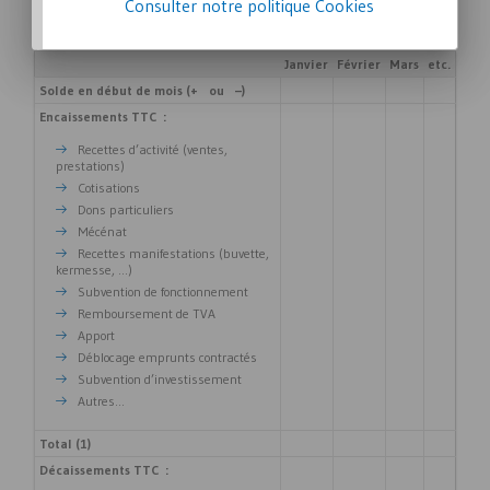
Consulter notre politique
Cookies
Exemple de plan de trésorerie
Janvier
Février
Mars
etc.
Solde en début de mois (+ ou –)
Encaissements
TTC
:
Recettes d’activité (ventes,
prestations)
Cotisations
Dons particuliers
Mécénat
Recettes manifestations (buvette,
kermesse, ...)
Subvention de fonctionnement
Remboursement de TVA
Apport
Déblocage emprunts contractés
Subvention d’investissement
Autres...
Total (1)
Décaissements TTC :