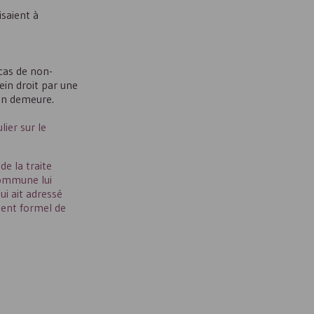
isaient à
 cas de non-
ein droit par une
 en demeure.
ier sur le
e la traite
 commune lui
ui ait adressé
ment formel de