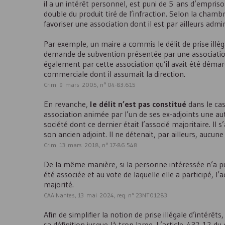
il a un intérêt personnel, est puni de 5 ans d’empr
double du produit tiré de l’infraction. Selon la chamb
favoriser une association dont il est par ailleurs admi
Par exemple, un maire a commis le délit de prise illé
demande de subvention présentée par une association 
également par cette association qu’il avait été démarc
commerciale dont il assumait la direction.
Crim. 9 mars 2005, n° 04-83.615
En revanche,
le délit n’est pas constitué
dans le cas
association animée par l’un de ses ex-adjoints une a
société dont ce dernier était l’associé majoritaire. Il 
son ancien adjoint. Il ne détenait, par ailleurs, aucun
Crim. 13 mars 2018, n° 17-86.548
De la même manière, si la personne intéressée n’a pu e
été associée et au vote de laquelle elle a participé, l
majorité.
CAA Nantes, 13 mai 2024, req. n° 23NT01283
Afin de simplifier la notion de prise illégale d’intérêt
sa définition jusque-là trop large. L’article 432-12 d