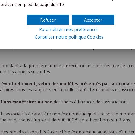
présent en pied de page du site.
ubventionnée
(cas par exemple des associations sportives, du fin
pratiquants d’un culte, d’établissements privés d’enseignement se
Refuser
Accepter
ans ce dernier cas, l’établissement d’une convention est obligatoir
Paramétrer mes préférences
on représentée par des prestations en nature) d’un
montant ann
Consulter notre politique
Cookies
a durée
, elle doit conclure, avec la collectivité qui la subventionne,
espondant à la première année d’exécution, et sous réserve de la di
our les années suivantes.
éventuellement, selon des modèles présentés par la circulaire 
res dans les rapports entre collectivités territoriales et associa
tions monétaires ou non
destinées à financer des associations.
jets associatifs à caractère non économique quel que soit le monta
que en dessous d’un seuil de 500 000 € de subventions sur 3 ans.
ur des projets associatifs à caractère économique au-dessus d’un se