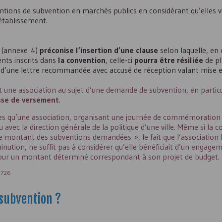
nventions de subvention en marchés publics en considérant qu’elles v
établissement.
5 (annexe 4)
préconise l’insertion d’une clause
selon laquelle, en
ents inscrits dans
la convention
, celle-ci
pourra être résiliée
de pl
voi d’une lettre recommandée avec accusé de réception valant mise
ne association au sujet d’une demande de subvention, en particul
sse de versement
.
nges qu’une association, organisant une journée de commémoration d
eu avec la direction générale de la politique d’une ville. Même si la
le montant des subventions demandées », le fait que l’association l
nution, ne suffit pas à considérer qu’elle bénéficiait d’un engage
pour un montant déterminé correspondant à son projet de budget.
02726
 subvention ?