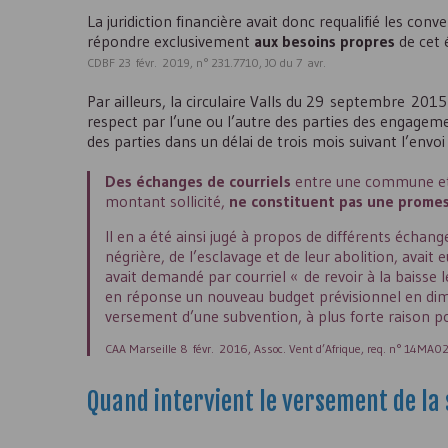
La juridiction financière avait donc requalifié les co
répondre exclusivement
aux besoins propres
de cet 
CDBF 23 févr. 2019, n° 231.7710, JO du 7 avr.
Par ailleurs, la circulaire Valls du 29 septembre 201
respect par l’une ou l’autre des parties des engagem
des parties dans un délai de trois mois suivant l’en
Des échanges de courriels
entre une commune et u
montant sollicité,
ne constituent pas une prome
Il en a été ainsi jugé à propos de différents écha
négrière, de l’esclavage et de leur abolition, avait 
avait demandé par courriel « de revoir à la baisse 
en réponse un nouveau budget prévisionnel en dimi
versement d’une subvention, à plus forte raison 
CAA Marseille 8 févr. 2016, Assoc. Vent d’Afrique, req. n° 14MA
Quand intervient le versement de la