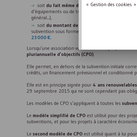
« Gestion des cookies » 
soit
du fait même de la nature de l’activité s
d’équipements ou de travaux pouvant profiter aux 
général...),
soit
du montant de la subvention accordée
. D
subvention sous forme monétaire uniquement (et n
23 000 €
.
Lorsqu’une association veut inscrire un projet
dans l
pluriannuelle d’objectifs (
CPO
)
.
Elle permet, en dehors de la subvention initiale corr
crédits, un financement prévisionnel et conditionné p
Elle est en principe signée pour
4 ans renouvelables 
29 septembre 2015 qui ne sont cependant pas obligatoi
Les modèles de
CPO
s’appliquent à toutes les
subven
Le
modèle simplifié de
CPO
est utilisé pour des pro
subventions, et pour les projets à caractère économi
Le
second modèle de
CPO
est utilisé quant à lui po