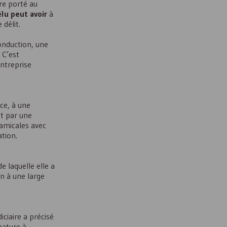
re porté au
élu peut avoir
à
 délit.
conduction, une
 C’est
entreprise
ce, à une
it par une
s amicales avec
ation.
e laquelle elle a
on à une large
iciaire a précisé
nature à