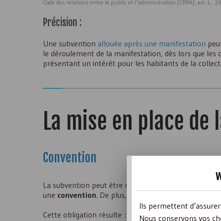
Code des relations entre le public et l’administration [CRPA], art. L. 2
Précision :
Une subvention
allouée après une manifestation
peut
le déroulement de la manifestation, dès lors que les c
présentant un intérêt pour les habitants de la collecti
La mise en place de 
Convention
w
La subvention peut être mise en place par le seul bia
une
convention
. De plus, dans certains cas, une conv
Ils permettent d’assure
Cette obligation résulte :
Nous conservons vos cho