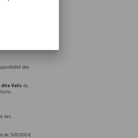
ancement
condaire
e pour toute
uel supérieur à
 une
convention
sponibilité des
dite Valls
du
tions.
nt des
uil de 500 000 €