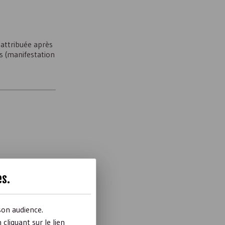
 attribuée après
es (manifestation
es
.
réfèrent signer
son audience.
liquant sur le lien