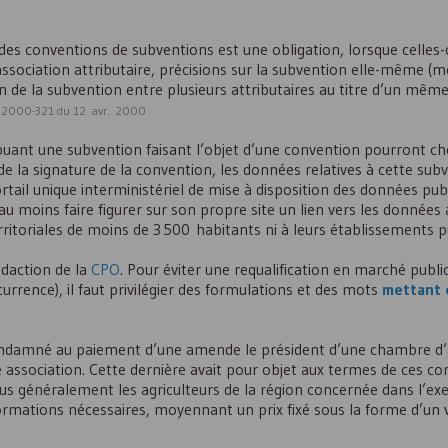
es conventions de subventions est une obligation, lorsque celles-
 association attributaire, précisions sur la subvention elle-même (
n de la subvention entre plusieurs attributaires au titre d’un même 
 n° 2000-321 du 12 avr. 2000
ibuant une subvention faisant l’objet d’une convention pourront cho
de la signature de la convention, les données relatives à cette subv
tail unique interministériel de mise à disposition des données pub
 au moins faire figurer sur son propre site un lien vers les données 
erritoriales de moins de 3 500 habitants ni à leurs établissements p
édaction de la
CPO
. Pour éviter une requalification en marché public
rrence), il faut privilégier des formulations et des mots
mettant 
 condamné au paiement d’une amende le président d’une chambre d’a
association. Cette dernière avait pour objet aux termes de ces con
us généralement les agriculteurs de la région concernée dans l’exe
nformations nécessaires, moyennant un prix fixé sous la forme d’u