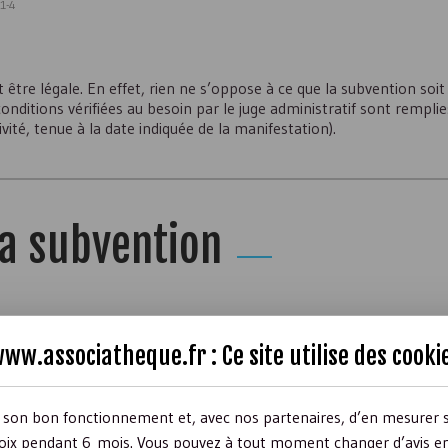
31-4
 être légale. En effet, rien ne s’oppose à ce que la subvention soit
onditions vérifiées au besoin par le juge administratif sont rempli
vité, tenue à la date indiquée de la manifestation).
la subvention
ww.associatheque.fr : Ce site utilise des
cooki
is d’une
décision d’attribution
. Toutefois, certaines collectivités p
ention écrite est obligatoire.
r son bon fonctionnement et, avec nos partenaires, d’en mesurer 
ix pendant 6 mois. Vous pouvez à tout moment changer d’avis en c