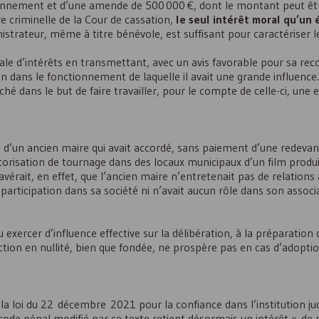
isonnement et d’une amende de 500 000 €, dont le montant peut êt
re criminelle de la Cour de cassation,
le seul intérêt moral qu’un 
nistrateur, même à titre bénévole, est suffisant pour caractériser le
gale d’intérêts en transmettant, avec un avis favorable pour sa re
dans le fonctionnement de laquelle il avait une grande influence.
hé dans le but de faire travailler, pour le compte de celle-ci, une 
 d’un ancien maire qui avait accordé, sans paiement d’une redevan
utorisation de tournage dans des locaux municipaux d’un film produ
s’avérait, en effet, que l’ancien maire n’entretenait pas de relation
e participation dans sa société ni n’avait aucun rôle dans son associ
xercer d’influence effective sur la délibération, à la préparation d
’action en nullité, bien que fondée, ne prospère pas en cas d’adopti
s, la loi du 22 décembre 2021 pour la confiance dans l’institution jud
u code pénal modifié par ce texte retient désormais un intérêt « de 