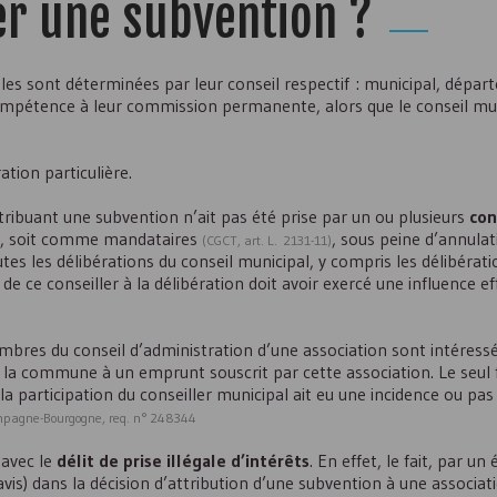
er une subvention ?
iales sont déterminées par leur conseil respectif : municipal, dépa
compétence à leur commission permanente, alors que le conseil mu
ation particulière.
 attribuant une subvention n’ait pas été prise par un ou plusieurs
con
el, soit comme mandataires
, sous peine d’annulat
(CGCT, art. L. 2131-11)
outes les délibérations du conseil municipal, y compris les délibérati
e ce conseiller à la délibération doit avoir exercé une influence eff
mbres du conseil d’administration d’une association sont intéressé
de la commune à un emprunt souscrit par cette association. Le seul f
 la participation du conseiller municipal ait eu une incidence ou pas 
ampagne-Bourgogne, req. n° 248344
 avec le
délit de prise illégale d’intérêts
. En effet, le fait, par un 
avis) dans la décision d’attribution d’une subvention à une associat