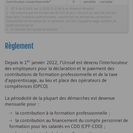
3
Contribution conventionnelle
0
variable
variable
1 : 87 % de 0,68 % soit 0,5916 % (0,44 % en Alsace et Moselle).
2 : Ne concerne que les entreprises de 250 et plus. Fonction du seuil de contrats
favorisant l’insertion professionnelle : volontariats en entreprise, conventions
industrielles de formation par la recherche, contrats d’apprentissage, contrats de
professionnalisation.
3 : En fonction de l’accord de branche.
Règlement
er
Depuis le 1
janvier 2022, l’Urssaf est devenu l’interlocuteur
des employeurs pour la déclaration et le paiement des
contributions de formation professionnelle et de la taxe
d’apprentissage, au lieu et place des opérateurs de
compétences (
OPCO
).
La périodicité de la plupart des démarches est devenue
mensuelle pour :
la contribution à la formation professionnelle ;
la contribution au financement du compte personnel de
formation pour les salariés en
CDD
(
CPF-CDD
) ;