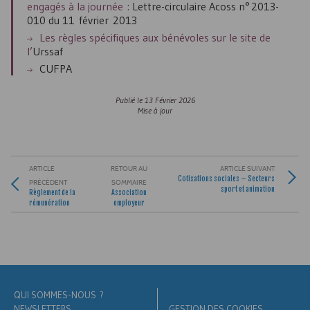
engagés à la journée :
Lettre-circulaire
Acoss
n° 2013-
010 du 11 février 2013
Les règles spécifiques aux bénévoles sur le site de
l’
Urssaf
CUFPA
Publié le
13 Février 2026
Mise à jour
ARTICLE
RETOUR AU
ARTICLE SUIVANT
Cotisations sociales – Secteurs
PRÉCÉDENT
SOMMAIRE
sport et animation
Règlement de la
Association
rémunération
employeur
QUI SOMMES-NOUS ?
NEWSLETTERS
GESTION DES COOKIES