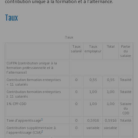
contribution unique à la formation et à l’alternance.
Taux
Taux
Taux
Taux
Total
Partie
salarié
employeur
du
salaire
CUFPA
(contribution unique à la
formation professionnelle et à
l’alternance)
Contribution formation entreprises
0
0,55
0,55
Totalité
< 11 salariés
Contribution formation entreprises
0
1,00
1,00
Totalité
≥ 11 salariés
1 %
CPF-CDD
0
1,00
1,00
Salaire
du
CDD
1
Taxe d’apprentissage
0
0,5916
0,5916
Totalité
Contribution supplémentaire à
0
variable
variable
2
l’apprentissage (
CSA
)