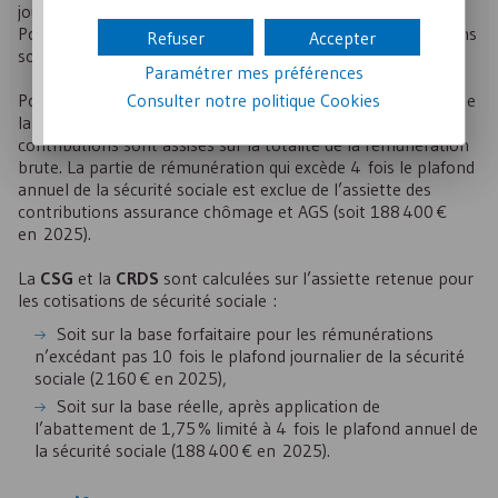
journalier de la sécurité sociale (soit : 2 160 € pour 2025).
Pour les rémunérations supérieures à 2 160 €, les cotisations
Refuser
Accepter
sont calculées sur le salaire réel.
Paramétrer mes préférences
Consulter notre politique
Cookies
Pour ce qui est de la contribution d’assurance chômage et de
la cotisation au régime de garantie des salaires (
AGS
), les
contributions sont assises sur la totalité de la rémunération
brute. La partie de rémunération qui excède 4 fois le plafond
annuel de la sécurité sociale est exclue de l’assiette des
contributions assurance chômage et
AGS
(soit 188 400 €
en 2025).
La
CSG
et la
CRDS
sont calculées sur l’assiette retenue pour
les cotisations de sécurité sociale :
Soit sur la base forfaitaire pour les rémunérations
n’excédant pas 10 fois le plafond journalier de la sécurité
sociale (2 160 € en 2025),
Soit sur la base réelle, après application de
l’abattement de 1,75 % limité à 4 fois le plafond annuel de
la sécurité sociale (188 400 € en 2025).