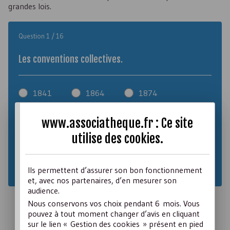
grandes lois.
Question 1 / 16
Les conventions collectives.
1841
1864
1874
1884
1919
1936
www.associatheque.fr : Ce site
1945
1956
1969
utilise des
cookies
.
1971
1982
1998
Ils permettent d’assurer son bon fonctionnement
et, avec nos partenaires, d’en mesurer son
audience.
Nous conservons vos choix pendant 6 mois. Vous
pouvez à tout moment changer d’avis en cliquant
sur le lien « Gestion des cookies » présent en pied