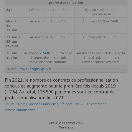
professionnalisation
Âge
Inférieur au baccalauréat
Égal ou supérieur au
baccalauréat
Moins
Au moins 55 % du
SMIC
Au moins 65 % du
SMIC
de
21 ans
21 ans à
Au moins 70 % du
SMIC
Au moins 80 % du
SMIC
25 ans
révolus
26 ans
Au moins le
SMIC
ou 85 % de la
Au moins le
SMIC
ou 85 % de la
et plus
rémunération minimale
rémunération minimale
conventionnelle ordinaire
conventionnelle ordinaire
Source :
travail-emploi.gouv.fr
Fin 2021, le nombre de contrats de professionnalisation
conclus ea augmenté pour la première fois depuis 2019
(+ 7 %). Au total, 136 500 personnes sont en contrat de
professionnalisation fin 2021.
er
Source : Dares, Données annuelles, 1
sept. 2022 – Le contrat de
professionnalisation
Publié le
13 Février 2026
Mise à jour