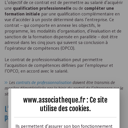
L’objectif de ce contrat est de permettre au salarié d’acquérir
une
qualification professionnelle
ou de
compléter une
formation initiale
par une qualification complémentaire en
vue d’accéder à un poste déterminé dans l’entreprise. Ce
contrat – qui comporte en annexe les objectifs, le
programme, les modalités d’organisation, d’évaluation et de
sanction de la formation dispensée en parallèle – doit être
adressé dans les cinq jours qui suivent sa conclusion à
l’opérateur de compétences (
OPCO
).
Le contrat de professionnalisation peut permettre
l’acquisition de compétences définies par l’employeur et
l’
OPCO
, en accord avec le salarié.
Les
contrats de professionnalisation
doivent être transmis de
manière dématérialisée par le biais du portail de l’alternance sur le
site
www.alternance.emploi.gouv.fr
.
www.associatheque.fr : Ce site
utilise des
cookies
.
L’aide à l’embauche d’un salarié en insertion
par l’activité économique
Ils permettent d’assurer son bon fonctionnement