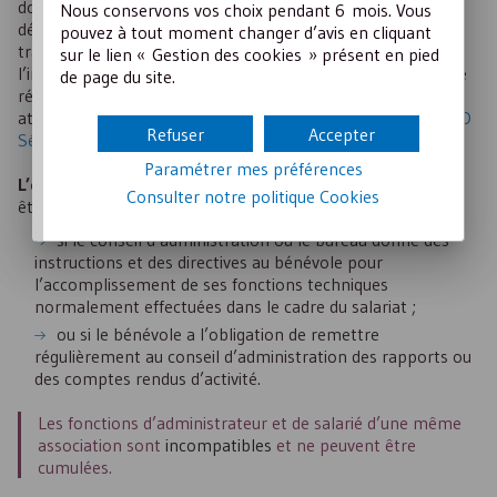
donnée au contrat par les parties importe peu : s’il en
Nous conservons vos choix pendant 6 mois. Vous
découle un lien de subordination, il s’agira d’un contrat de
pouvez à tout moment changer d’avis en cliquant
travail. Cette solution est également retenue lorsque
sur le lien « Gestion des cookies » présent en pied
l’intéressé s’engage de manière bénévole, qu’il perçoive une
de page du site.
rémunération (
Soc., 20 déc. 2017, n° 16-20.646
) ou qu’il
atteste par écrit ne pas en percevoir (
Rép. min. n° 18075, JO
Refuser
Accepter
Sénat Q 3 avr. 1997, p. 1066
).
Paramétrer mes préférences
L’existence du lien de subordination
peut, par exemple,
Consulter notre politique
Cookies
être reconnue :
si le conseil d’administration ou le bureau donne des
instructions et des directives au bénévole pour
l’accomplissement de ses fonctions techniques
normalement effectuées dans le cadre du salariat ;
ou si le bénévole a l’obligation de remettre
régulièrement au conseil d’administration des rapports ou
des comptes rendus d’activité.
Les fonctions d’administrateur et de salarié d’une même
association sont
incompatibles
et ne peuvent être
cumulées.