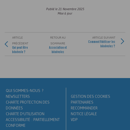
Publié le
21 Novembre 2025
Mise à jour
ARTICLE
RETOUR AU
ARTICLE SUIVANT
Comment fidéliser les
PRÉCÉDENT
SOMMAIRE
bénévoles ?
Qui peut être
Association et
bénévole ?
bénévoles
QUI SOMMES-NOUS ?
NEWSLETTERS
GESTION DES COOKIES
CHARTE PROTECTION DES
PARTENAIRES
DONNÉES
RECOMMANDER
CHARTE D'UTILISATION
NOTICE LÉGALE
ACCESSIBILITÉ : PARTIELLEMENT
VDP
CONFORME