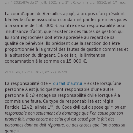
er
er
er
L. n° 2021-874 du 1
juill. 2021, art. 1
; C. com., art. L. 651-2, al. 1
mod.
La cour d’appel de Versailles a jugé, à propos d’un président
bénévole d’une association condamné par les premiers juges
à la somme de 150 000 € au titre de sa responsabilité pour
insuffisance d’actif, que l'existence des fautes de gestion qui
lui sont reprochées doit être appréciée au regard de sa
qualité de bénévole. Ils précisent que la sanction doit être
proportionnée à la gravité des fautes de gestion commises et
à la situation du dirigeant. De ce fait, ils limitent sa
condamnation à la somme de 15 000 €.
Versailles, 16 mai 2023, n° 22/06770
La responsabilité dite «
du fait d’autrui
» existe lorsqu’une
personne
A
est juridiquement responsable d’une autre
personne
B
:
B
engage sa responsabilité civile lorsque
A
a
commis une faute. Ce type de responsabilité est régi à
er
l’article 1242, alinéa 1
, du Code civil qui dispose qu’«
on est
responsable non seulement du dommage que l’on cause par son
propre fait, mais encore de celui qui est causé par le fait des
personnes dont on doit répondre, ou des choses que l’on a sous sa
garde
».