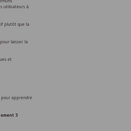
ommuns
s utilisateurs à
if plutôt que la
pour laisser la
ues et
s pour apprendre
alement 3