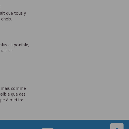
;
ait que tous y
 choix.
plus disponible,
rait se
ion mais comme
ssible que des
upe à mettre