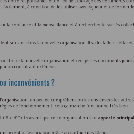
aces entre responsables et un lieu de stockage des documents c
facilement, à condition de les utiliser avec rigueur et de former le
 la confiance et la bienveillance et à rechercher le succès collect
ent sortant dans la nouvelle organisation. Il va lui falloir s’effacer 
onstruire la nouvelle organisation et rédiger les documents juridiq
 par un consultant extérieur.
ou inconvénients ?
 l’organisation, un peu de compréhension les uns envers les autre
s règles de fonctionnement, cela ça marche fonctionne très bien.
 Côte d’Or trouvent que cette organisation leur
apporte princip
 consacrent à l’association grâce au partage des tâches ;