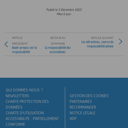
Publié le
3 Décembre 2025
Mise à jour
ARTICLE
RETOUR AU
ARTICLE SUIVANT
Les infractions, source de
PRÉCÉDENT
SOMMAIRE
responsabilité pénale
Avant-propos sur la
La responsabilité des
responsabilité
associations
QUI SOMMES-NOUS ?
NEWSLETTERS
GESTION DES COOKIES
CHARTE PROTECTION DES
PARTENAIRES
DONNÉES
RECOMMANDER
CHARTE D'UTILISATION
NOTICE LÉGALE
ACCESSIBILITÉ : PARTIELLEMENT
VDP
CONFORME