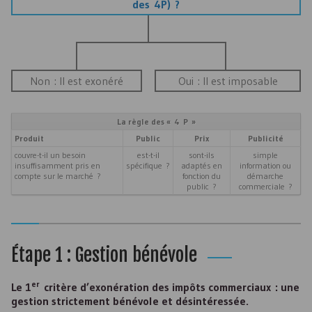
des 4P) ?
Non : Il est exonéré
Oui : Il est imposable
La règle des « 4 P »
Produit
Public
Prix
Publicité
couvre-t-il un besoin
est-t-il
sont-ils
simple
insuffisamment pris en
spécifique ?
adaptés en
information ou
compte sur le marché ?
fonction du
démarche
public ?
commerciale ?
Étape 1 : Gestion bénévole
er
Le 1
critère d’exonération des impôts commerciaux : une
gestion strictement bénévole et désintéressée.