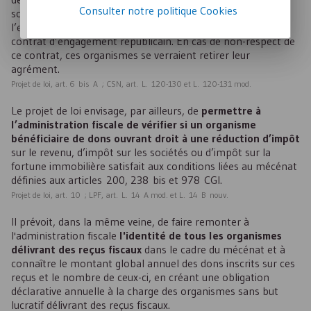
Consulter notre politique
Cookies
soumettant la délivrance de l’agrément de service civique à
l’engagement des organismes demandeurs à respecter le
contrat d’engagement républicain. En cas de non-respect de
ce contrat, ces organismes se verraient retirer leur
agrément.
Projet de loi, art. 6 bis A ; CSN, art. L. 120-130 et L. 120-131 mod.
Le projet de loi envisage, par ailleurs, de
permettre à
l’administration fiscale de vérifier si un organisme
bénéficiaire de dons ouvrant droit à une réduction d’impôt
sur le revenu, d’impôt sur les sociétés ou d’impôt sur la
fortune immobilière satisfait aux conditions liées au mécénat
définies aux articles 200, 238 bis et 978 CGI.
Projet de loi, art. 10 ; LPF, art. L. 14 A mod. et L. 14 B nouv.
Il prévoit, dans la même veine, de faire remonter à
l'administration fiscale
l'identité de tous les organismes
délivrant des reçus fiscaux
dans le cadre du mécénat et à
connaître le montant global annuel des dons inscrits sur ces
reçus et le nombre de ceux-ci, en créant une obligation
déclarative annuelle à la charge des organismes sans but
lucratif délivrant des reçus fiscaux.