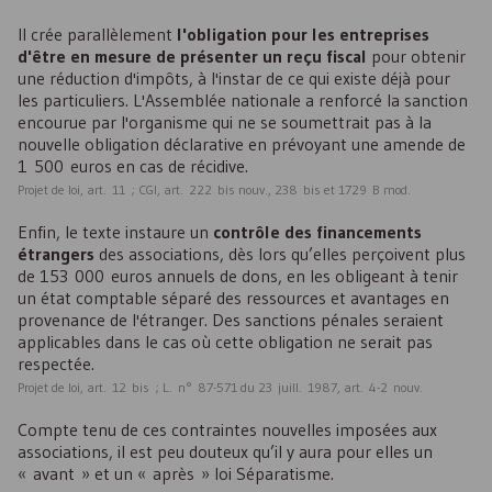
Il crée parallèlement
l'obligation pour les entreprises
d'être en mesure de présenter un reçu fiscal
pour obtenir
une réduction d'impôts, à l'instar de ce qui existe déjà pour
les particuliers. L'Assemblée nationale a renforcé la sanction
encourue par l'organisme qui ne se soumettrait pas à la
nouvelle obligation déclarative en prévoyant une amende de
1 500 euros en cas de récidive.
Projet de loi, art. 11 ; CGI, art. 222 bis nouv., 238 bis et 1729 B mod.
Enfin, le texte instaure un
contrôle des financements
étrangers
des associations, dès lors qu’elles perçoivent plus
de 153 000 euros annuels de dons, en les obligeant à tenir
un état comptable séparé des ressources et avantages en
provenance de l'étranger. Des sanctions pénales seraient
applicables dans le cas où cette obligation ne serait pas
respectée.
Projet de loi, art. 12 bis ; L. n° 87-571 du 23 juill. 1987, art. 4-2 nouv.
Compte tenu de ces contraintes nouvelles imposées aux
associations, il est peu douteux qu’il y aura pour elles un
« avant » et un « après » loi Séparatisme.