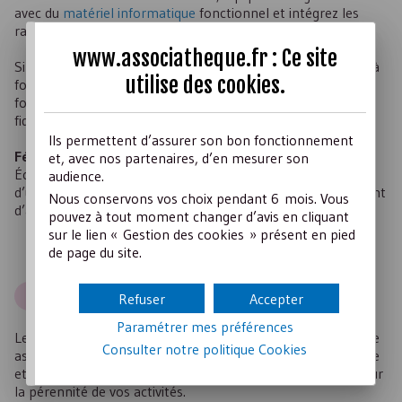
avec du
matériel informatique
fonctionnel et intégrez les
rapidement à votre équipe.
www.associatheque.fr : Ce site
Si vous sentez que cela peut-être nécessaire, n’hésitez pas à
utilise des
cookies
.
former vos bénévoles à vos outils et vos pratiques. La
formation est un élément d’animation RH qui valorise et
fidélise les bénévoles.
Ils permettent d’assurer son bon fonctionnement
Fédérez vos équipes
, elles n’en seront que plus efficaces.
et, avec nos partenaires, d’en mesurer son
Écouter, impliquer, animer, communiquer sont les piliers
audience.
d’une saine gestion des bénévoles, ils favorisent le sentiment
Nous conservons vos choix pendant 6 mois. Vous
d’appartenance.
pouvez à tout moment changer d’avis en cliquant
sur le lien « Gestion des cookies » présent en pied
de page du site.
4
Chouchoutez vos adhérents
Refuser
Accepter
Paramétrer mes préférences
Les adhérents ou bénéficiaires sont la raison d’être de toute
Consulter notre politique
Cookies
association. C’est pour eux que votre association a été créée
et c’est grâce à eux qu’elle existe, leur rôle est essentiel pour
la pérennité de vos activités.