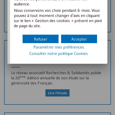
celui des relations de travail. Tour d'horizon des
audience.
dispositions intéressant le secteur non lucratif et les
Nous conservons vos choix pendant 6 mois. Vous
associations employeurs.
pouvez à tout moment changer d’avis en cliquant
sur le lien « Gestion des cookies » présent en pied
Lire le focus
de page du site.
Refuser
Accepter
Paramétrer mes préférences
30 Novembre 2021
ÉTUDE
Consulter notre politique
Cookies
La générosité des Français en 2020
Le réseau associatif Recherches & Solidarités publie
ème
la 26
édition annuelle de son étude sur la
générosité des Français.
Lire l'étude