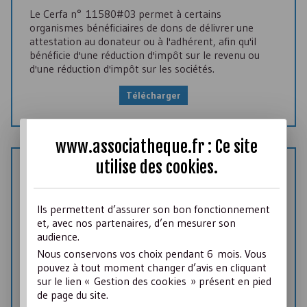
Le Cerfa n° 11580#03 permet à certains
organismes bénéficiaires de dons de délivrer une
attestation au donateur ou à l'adhérent, afin qu'il
bénéficie d'une réduction d'impôt sur le revenu ou
d'une réduction d'impôt sur les sociétés.
Télécharger
www.associatheque.fr : Ce site
utilise des
cookies
.
MODÈLE DE DOC
Demande d'ISSN pour les documents sur
support physique
Ils permettent d’assurer son bon fonctionnement
et, avec nos partenaires, d’en mesurer son
audience.
Le numéro d'ISSN sert à identifier les publications
Nous conservons vos choix pendant 6 mois. Vous
régulières sur lesquelles il doit être présent -
pouvez à tout moment changer d’avis en cliquant
Formulaire à joindre lors du dépôt légal
sur le lien « Gestion des cookies » présent en pied
de page du site.
Télécharger
[
DOC
- 44 Ko]