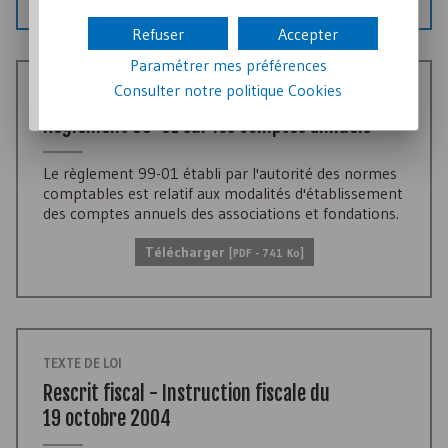
Refuser
Accepter
Paramétrer mes préférences
Consulter notre politique
Cookies
TEXTE DE LOI
Règlement 99-01 sur les comptes annuels
Le règlement 99-01 établi par l'autorité des normes
comptables est relatif aux modalités d'établissement
des comptes annuels des associations et fondations.
Télécharger
[
PDF
- 741 Ko]
TEXTE DE LOI
Rescrit fiscal - Instruction fiscale du
19 octobre 2004