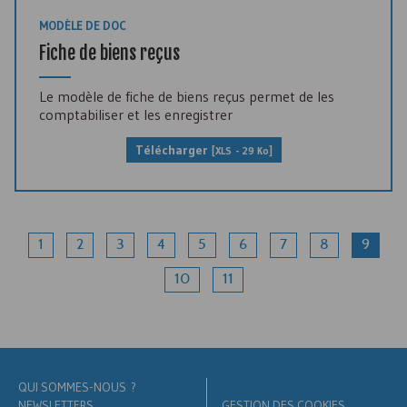
MODÈLE DE DOC
Fiche de biens reçus
Le modèle de fiche de biens reçus permet de les
comptabiliser et les enregistrer
Télécharger
[XLS - 29 Ko]
1
2
3
4
5
6
7
8
9
10
11
QUI SOMMES-NOUS ?
NEWSLETTERS
GESTION DES COOKIES