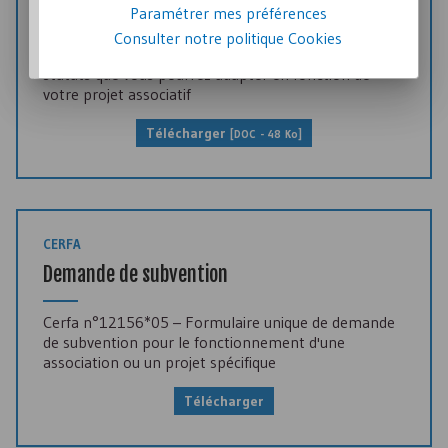
Modèle de statuts
Paramétrer mes préférences
Consulter notre politique
Cookies
Associathèque vous propose un modèle type de
statuts que vous pourrez adapter en fonction de
votre projet associatif
Télécharger
[
DOC
- 48 Ko]
CERFA
Demande de subvention
Cerfa n°12156*05 – Formulaire unique de demande
de subvention pour le fonctionnement d'une
association ou un projet spécifique
Télécharger