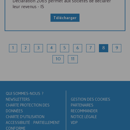
Déclaration 2065 permet aux sociétés de déclarer
leur revenus - IS
Télécharger
1
2
3
4
5
6
7
8
9
10
11
QUI SOMMES-NOUS ?
NEWSLETTERS
GESTION DES COOKIES
CHARTE PROTECTION DES
PARTENAIRES
DONNÉES
RECOMMANDER
CHARTE D'UTILISATION
NOTICE LÉGALE
ACCESSIBILITÉ : PARTIELLEMENT
VDP
CONFORME