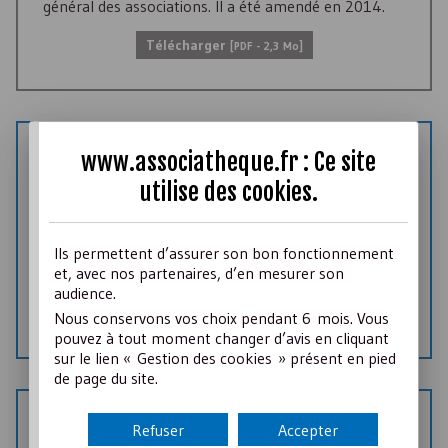
général des associations. Il a été amendé en 2014.
Télécharger
[
PDF
- 2,3 Mo]
www.associatheque.fr : Ce site
MODÈLE DE DOC
Statuts Alsace Moselle
utilise des
cookies
.
Associathèque vous propose un modèle statuts qui
Ils permettent d’assurer son bon fonctionnement
répond aux besoins spécifiques de la réglementation
et, avec nos partenaires, d’en mesurer son
des associations en Alsace Moselle
audience.
Télécharger
[
DOC
- 39 Ko]
Nous conservons vos choix pendant 6 mois. Vous
pouvez à tout moment changer d’avis en cliquant
sur le lien « Gestion des cookies » présent en pied
de page du site.
MODÈLE DE DOC
Refuser
Accepter