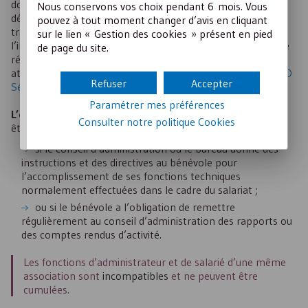
donnée au contrat par les parties importe peu : s’il en
Nous conservons vos choix pendant 6 mois. Vous
découle un lien de subordination, il s’agira d’un contrat de
pouvez à tout moment changer d’avis en cliquant
travail. Cette solution est également retenue lorsque
sur le lien « Gestion des cookies » présent en pied
l’intéressé s’engage de manière bénévole, qu’il perçoive une
de page du site.
rémunération (
Soc., 20 déc. 2017, n° 16-20.646
) ou qu’il
atteste par écrit ne pas en percevoir (
Rép. min. n° 18075, JO
Refuser
Accepter
Sénat Q 3 avr. 1997, p. 1066
).
Paramétrer mes préférences
L’existence du lien de subordination
peut, par exemple,
Consulter notre politique
Cookies
être reconnue :
si le conseil d’administration ou le bureau donne des
instructions et des directives au bénévole pour
l’accomplissement de ses fonctions techniques
normalement effectuées dans le cadre du salariat ;
ou si le bénévole a l’obligation de remettre
régulièrement au conseil d’administration des rapports ou
des comptes rendus d’activité.
Les fonctions d’administrateur et de salarié d’une même
association sont
incompatibles
et ne peuvent être
cumulées.