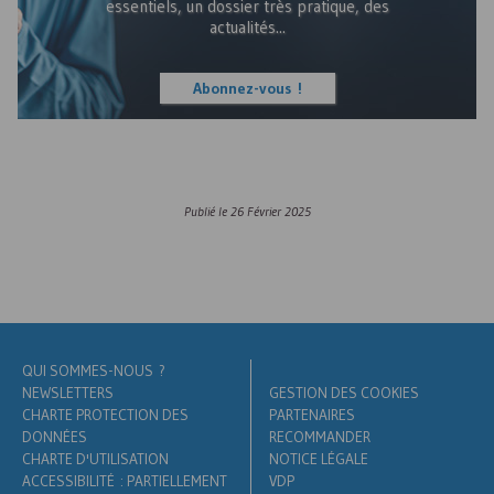
essentiels, un dossier très pratique, des
actualités...
Abonnez-vous !
Publié le
26 Février 2025
QUI SOMMES-NOUS ?
NEWSLETTERS
GESTION DES COOKIES
CHARTE PROTECTION DES
PARTENAIRES
DONNÉES
RECOMMANDER
CHARTE D'UTILISATION
NOTICE LÉGALE
ACCESSIBILITÉ : PARTIELLEMENT
VDP