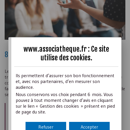
www.associatheque.fr : Ce site
8- Renforcement de la confiance
utilise des
cookies
.
Les associations doivent assurer plus de transparence et de
Ils permettent d’assurer son bon fonctionnement
traçabilité pour conserver la confiance des financeurs. Cette
et, avec nos partenaires, d’en mesurer son
confiance peut se transformer en dons si l’organisation
audience.
faisant appel à la générosité fait l’effort de rendre compte de
Nous conservons vos choix pendant 6 mois. Vous
ses actions et de la traçabilité du don.
pouvez à tout moment changer d’avis en cliquant
sur le lien « Gestion des cookies » présent en pied
Nos ressources pour :
de page du site.
développer une démarche d’
éthique dans la collecte
de fonds
,
inspirer confiance aux donateurs
et leur rendre
Refuser
Accepter