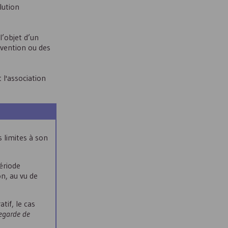
lution
l’objet d’un
bvention ou des
 l'association
 limites à son
ériode
n, au vu de
tif, le cas
vegarde de