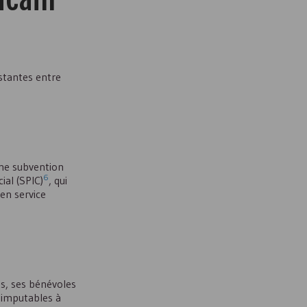
stantes entre
une subvention
6
ial (
SPIC
)
, qui
 en service
ts, ses bénévoles
 imputables à