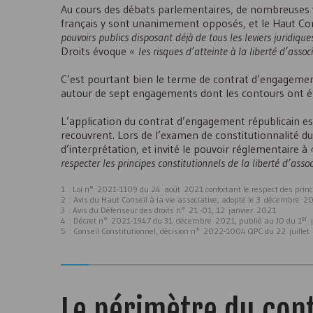
Au cours des débats parlementaires, de nombreuses vo
français y sont unanimement opposés, et le Haut Cons
pouvoirs publics disposant déjà de tous les leviers juridique
Droits évoque
« les risques d’atteinte à la liberté d’assoc
C’est pourtant bien le terme de contrat d’engagement 
autour de sept engagements dont les contours ont ét
L’application du contrat d’engagement républicain est
recouvrent. Lors de l’examen de constitutionnalité du
d’interprétation, et invité le pouvoir réglementaire à
respecter les principes constitutionnels de la liberté d’asso
1 : Loi n° 2021-1109 du 24 août 2021 confortant le respect des prin
2 : Avis du Haut Conseil à la vie associative, adopté le 3 décembre 2
3 : Avis du Défenseur des droits n° 21 -01, 12 janvier 2021
er
4 : Décret n° 2021-1947 du 31 décembre 2021, publié au JO du 1
j
5 : Conseil Constitutionnel, décision n° 2022-1004
QPC
du 22 juille
Le périmètre du con