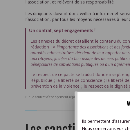
l’association, et relèvent de sa responsabilité.
Les dirigeants doivent donc veiller à informer et sens
l’association, par tous les moyens nécessaires à leur 
Un contrat, sept engagements !
Les annexes du décret détaillent le contenu du con
rédaction :
« l'importance des associations et des fondat
autorités administratives décident de leur apporter un so
aux citoyens, justifier du bon usage des deniers publics
bénéficiaires de subventions publiques ou d'un agrément
Le respect de ce pacte se traduit donc en sept enga
République ; la liberté de conscience ; la liberté de
prévention de la violence ; le respect de la dignit
6 : Le contrat d’engagement républicain a donc été intégré au form
w
Ils permettent d’assure
Nous conservons vos cho