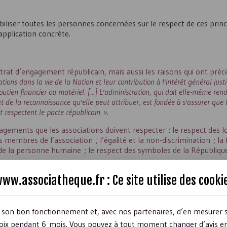
ibiliser toutes les personnes concernées sur le respect de ces princ
application concrète.
trat d’engagement républicain, mais aussi les raisons qui ont préc
ions dans la vie de la Nation et leur contribution à l'intérêt général justi
utien financier ou matériel. [...] L'administration, qui doit elle-même re
 et de la reconnaissance qu'elle peut attribuer, est fondée à s'assurer que
 respectent le pacte républicain »
.
gements que les associations doivent respecter : le respect des lo
s membres de l’association ; l’égalité et la non-discrimination ; la f
é de la personne humaine ; le respect des symboles de la Républiqu
ulaire de demande de subvention Cerfa n° 12156*06
ww.associatheque.fr : Ce site utilise des
cooki
r son bon fonctionnement et, avec nos partenaires, d’en mesurer 
ix pendant 6 mois. Vous pouvez à tout moment changer d’avis en c