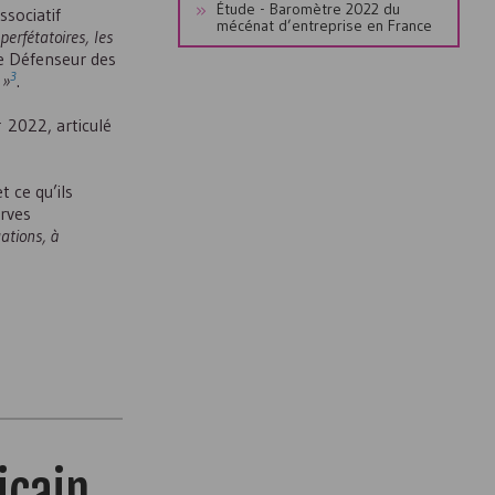
Étude - Baromètre 2022 du
ssociatif
mécénat d’entreprise en France
perfétatoires, les
le Défenseur des
3
 »
.
 2022, articulé
 ce qu’ils
erves
ations, à
icain