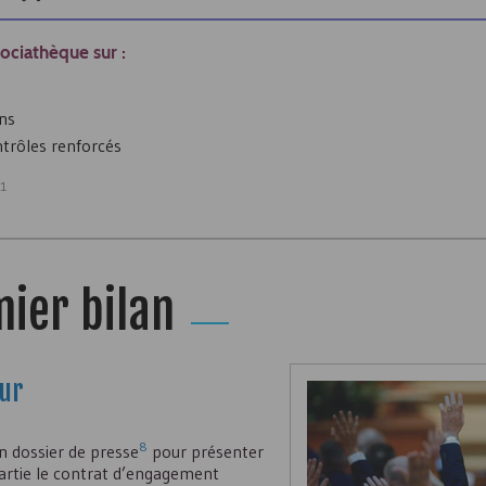
sociathèque sur :
ons
ontrôles renforcés
21
ier bilan
eur
8
un dossier de presse
pour présenter
 partie le contrat d’engagement