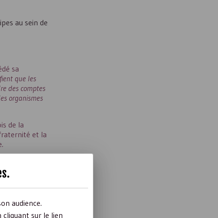
ipes au sein de
édé sa
fient que les
ndre des comptes
 les organismes
is de la
raternité et la
e.
es
.
son audience.
liquant sur le lien