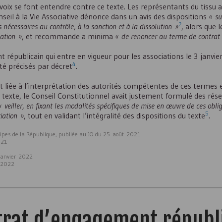
ix se font entendre contre ce texte. Les représentants du tissu a
eil à la Vie Associative dénonce dans un avis des dispositions
« su
2
s nécessaires au contrôle, à la sanction et à la dissolution »
, alors que 
iation »
, et recommande a minima
« de renoncer au terme de contrat
républicain qui entre en vigueur pour les associations le 3 janvier
4
é précisés par décret
.
 liée à l’interprétation des autorités compétentes de ces termes et
 texte, le Conseil Constitutionnel avait justement formulé des rés
« veiller, en fixant les modalités spécifiques de mise en œuvre de ces oblig
5
ciation »
, tout en validant l’intégralité des dispositions du texte
.
cipes de la République, publiée au JO du 25 août 2021
021
anvier 2022
t 2022
trat d’engagement républ