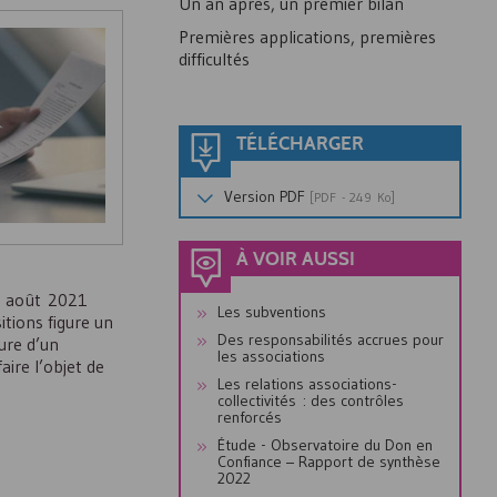
Un an après, un premier bilan
Premières applications, premières
difficultés
TÉLÉCHARGER
Version
PDF
[
PDF
- 249 Ko]
À VOIR AUSSI
24 août 2021
Les subventions
itions figure un
Des responsabilités accrues pour
ure d’un
les associations
aire l’objet de
Les relations associations-
collectivités : des contrôles
renforcés
Étude - Observatoire du Don en
Confiance – Rapport de synthèse
2022