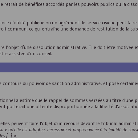
le retrait de bénéfices accordés par les pouvoirs publics ou la disso
e d’utilité publique ou un agrément de service civique peut faire 
 droit commun, ce qui entraîne une demande de restitution de la su
e l’objet d’une dissolution administrative. Elle doit être motivée et
tre assistée d'un conseil.
s contours du pouvoir de sanction administrative, et pose certaines
tutionnel a estimé que le rappel de sommes versées au titre d'une p
porterait une atteinte disproportionnée à la liberté d'associatio
’elles peuvent faire l'objet d'un recours devant le tribunal administra
sure qu'elle est adaptée, nécessaire et proportionnée à la finalité de sau
es [...] »
.