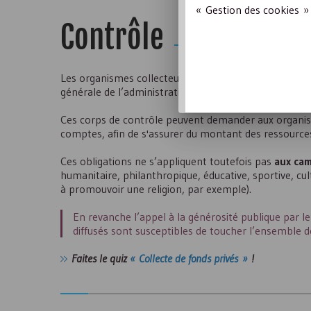
« Gestion des cookies » 
Contrôle
Les organismes collecteurs peuvent être contrôlés par
générale de l’administration de l’éducation nationale 
Ces corps de contrôle peuvent demander aux organism
comptes, afin de s'assurer du montant des ressources
Ces obligations ne s’appliquent toutefois pas
aux ca
humanitaire, philanthropique, éducative, sportive, c
à promouvoir une religion, par exemple).
En revanche l’appel à la générosité publique par le
diffusés sont susceptibles de toucher l’ensemble d
Faites le quiz
« Collecte de fonds privés »
!