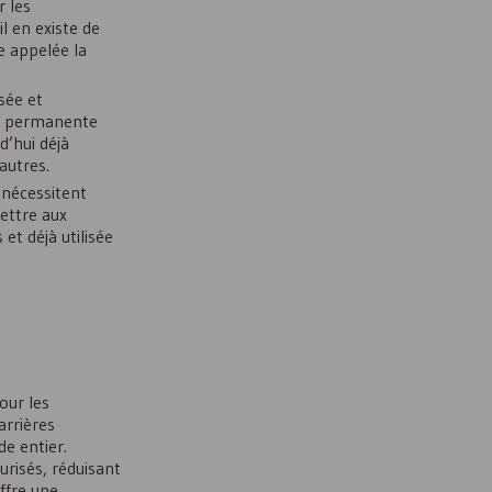
r les
l en existe de
e appelée la
sée et
re permanente
d’hui déjà
autres.
 nécessitent
ettre aux
 et déjà utilisée
our les
arrières
de entier.
urisés, réduisant
offre une