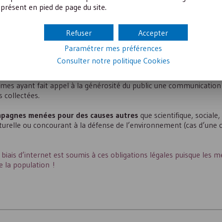
présent en pied de page du site.
Refuser
Accepter
Paramétrer mes préférences
 la Cour des comptes, l’Inspection générale des affaires sociales 
Consulter notre politique
Cookies
et de la recherche.
es ayant fait appel à la générosité du public une communication 
 collectées.
mpagnes menées pour des causes autres
que scientifique, sociale, 
ulturelle ou concourant à la défense de l’environnement (cas d’une
 biais d’internet est soumis à ces obligations légales puisque les 
e la population !