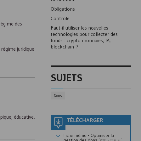
Obligations
Contrôle
 régime des
Faut-il utiliser les nouvelles
technologies pour collecter des
fonds : crypto monnaies,
IA
,
blockchain ?
régime juridique
SUJETS
Dons
pique, éducative,
TÉLÉCHARGER
Fiche mémo - Optimiser la
gestion des dons
[
PDF
- 239 Ko]