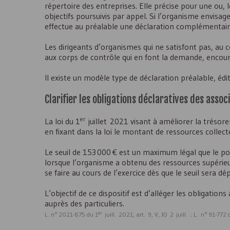
répertoire des entreprises. Elle précise pour une ou, 
objectifs poursuivis par appel. Si l’organisme envisage
effectue au préalable une déclaration complémentair
Les dirigeants d’organismes qui ne satisfont pas, au 
aux corps de contrôle qui en font la demande, encou
Il existe un modèle type de déclaration préalable, édit
Clarifier les obligations déclaratives des assoc
er
La loi du 1
juillet 2021 visant à améliorer la trésorer
en fixant dans la loi le montant de ressources collecté
Le seuil de 153 000 € est un maximum légal que le pou
lorsque l’organisme a obtenu des ressources supérieur
se faire au cours de l’exercice dès que le seuil sera dé
L’objectif de ce dispositif est d’alléger les obligation
auprès des particuliers.
er
L. n° 2021-875 du 1
juill. 2021, art. 9, V, JO 2 juill. ; L. n° 91-77