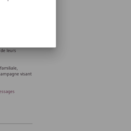
ou l’Inspection
de leurs
familiale,
 campagne visant
messages