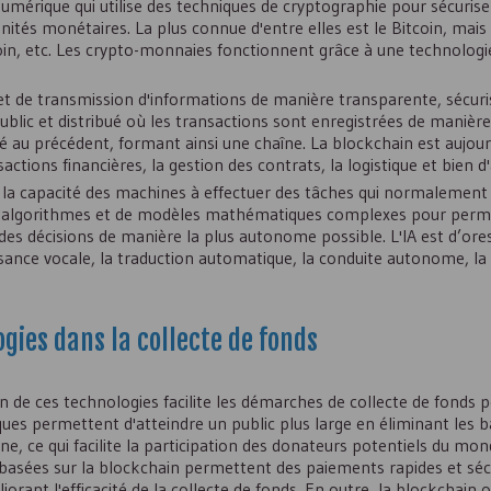
érique qui utilise des techniques de cryptographie pour sécurise
nités monétaires. La plus connue d'entre elles est le Bitcoin, mais i
oin, etc. Les crypto-monnaies fonctionnent grâce à une technologi
t de transmission d'informations de manière transparente, sécuri
ublic et distribué où les transactions sont enregistrées de maniè
é au précédent, formant ainsi une chaîne. La blockchain est aujour
tions financières, la gestion des contrats, la logistique et bien d'
à la capacité des machines à effectuer des tâches qui normalement
ion d'algorithmes et de modèles mathématiques complexes pour perm
des décisions de manière la plus autonome possible. L'
IA
est d’ores
ance vocale, la traduction automatique, la conduite autonome, la
gies dans la collecte de fonds
 de ces technologies facilite les démarches de collecte de fonds p
ues permettent d'atteindre un public plus large en éliminant les b
e, ce qui facilite la participation des donateurs potentiels du mon
 basées sur la blockchain permettent des paiements rapides et séc
iorant l'efficacité de la collecte de fonds. En outre, la blockchain 