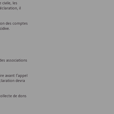
civile, les
claration, il
ation des comptes
idive.
 des associations
re avant l’appel
claration devra
 collecte de dons