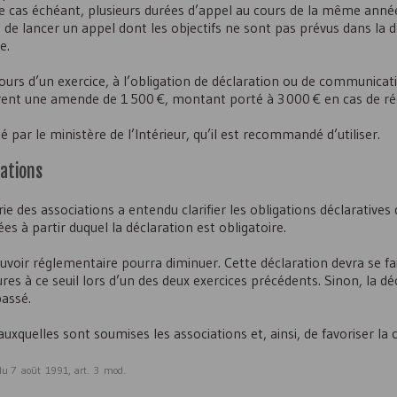
le cas échéant, plusieurs durées d’appel au cours de la même année 
 de lancer un appel dont les objectifs ne sont pas prévus dans la dé
e.
cours d’un exercice, à l’obligation de déclaration ou de communic
rent une amende de 1 500 €, montant porté à 3 000 € en cas de réc
é par le ministère de l’Intérieur, qu’il est recommandé d’utiliser.
iations
ie des associations a entendu clarifier les obligations déclaratives
es à partir duquel la déclaration est obligatoire.
voir réglementaire pourra diminuer. Cette déclaration devra se fai
es à ce seuil lors d’un des deux exercices précédents. Sinon, la dé
passé.
s auxquelles sont soumises les associations et, ainsi, de favoriser la
2 du 7 août 1991, art. 3 mod.