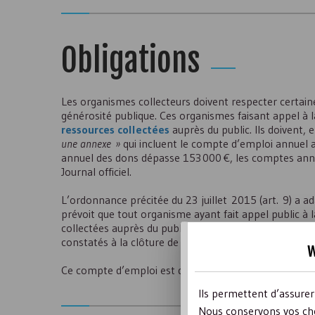
Obligations
Les organismes collecteurs doivent respecter certai
générosité publique. Ces organismes faisant appel à 
ressources collectées
auprès du public. Ils doivent, 
une annexe »
qui incluent le compte d’emploi annuel 
annuel des dons dépasse 153 000 €, les comptes annu
Journal officiel.
L’ordonnance précitée du 23 juillet 2015 (
art
. 9) a a
prévoit que tout organisme ayant fait appel public à 
collectées auprès du public, qui précise notamment l
constatés à la clôture de l'exercice, excède un seuil fix
w
Ce compte d’emploi est déposé au siège social de l’o
Ils permettent d’assure
Nous conservons vos cho