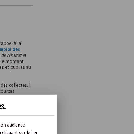
’appel à la
mploi des
de résultat et
e le montant
s et publiés au
es collectes. Il
ssources
s dons,
es
.
son audience.
liquant sur le lien