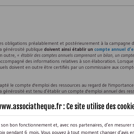
nes obligations préalablement et postérieurement à la campagne d
la générosité publique
doivent ainsi établir un
compte annuel d’e
en outre,
« établir des comptes annuels comprenant un bilan, un compte 
accompagné des informations relatives à son élaboration. Lorsqu
els doivent en outre être certifiés par un commissaire aux compte
dapté le compte d'emploi des ressources au regard de l'importance d
la générosité est tenu d’établir un compte d'emploi annuel des re
'affectation des dons par type de dépenses, lorsque le montant de
é par décret. Ce seuil est, là encore, fixé à 153 000 €.
ww.associatheque.fr : Ce site utilise des
cooki
rganisme et porté à la connaissance du public par tous moyens.
r son bon fonctionnement et, avec nos partenaires, d’en mesurer 
ix pendant 6 mois. Vous pouvez à tout moment changer d’avis en c