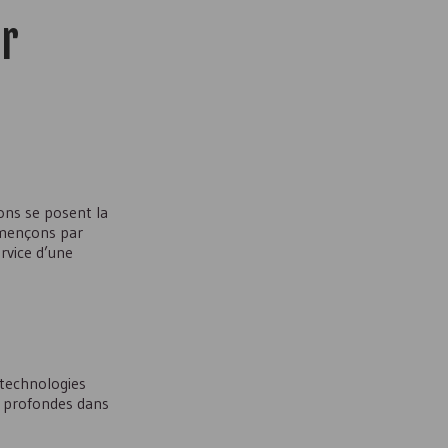
ur
ons se posent la
ommençons par
rvice d’une
 technologies
ns profondes dans