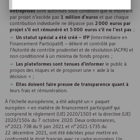
Les prêts rémunérés à d’autres particuliers ou à des
entreprises
sont autorisés sous condition que le montant
par projet n’excède pas
1 million d’euros
et que chaque
contribution individuelle ne dépasse pas
2 000 euros par
projet s'il est rémunéré et 5 000 euros s'il ne l'est pas
;
Un statut spécial a été créé – IFP
(Intermédiaire en
Financement Participatif) – délivré et contrôlé par
l’Autorité de contrôle prudentiel et de résolution (ACPR) et
non conditionné à un minima de fonds propres ;
Les plateformes sont tenues d’informer
le public à
propos des risques et de proposer une « aide à la
décision » ;
Elles doivent faire preuve de transparence quant à
leurs frais et rémunération.
À l’échelle européenne, a été adopté un « paquet
européen » en matière de financement participatif qui
comprend le règlement (
UE
) 2020/1503 et la directive (
UE
)
2020/1504 du 7 octobre 2020. Deux ordonnances,
n° 2021-738 du 9 juin 2021 et n° 2021-1735 du
22 décembre 2021, ont été édictées pour mettre en
conformité le droit français avec ce cadre européen. Un