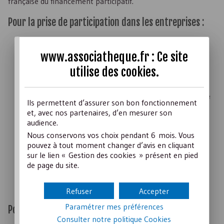
française du financement participatif.
Pour la prise de participation dans les entreprises :
Un
statut dédié de conseiller en investissement
participatif
(
CIP
) a été créé.
www.associatheque.fr : Ce site
Les
CIP
sont
régis par l’Autorité des marchés financiers
utilise des
cookies
.
(
AMF
) qui délivre le statut « d’agrément officiel » et
assure le contrôle des plateformes
;
Les plateformes ont des
obligations de transparence
Ils permettent d’assurer son bon fonctionnement
sur leurs frais et rémunération, et d’information des
et, avec nos partenaires, d’en mesurer son
investisseurs à propos des risques ;
audience.
L’obligation de publicité
est simplifiée pour les
Nous conservons vos choix pendant 6 mois. Vous
plateformes, dans le souci d’alléger les contraintes
pouvez à tout moment changer d’avis en cliquant
notamment en termes de prospectus ;
sur le lien « Gestion des cookies » présent en pied
Enfin, elles peuvent collecter jusqu’à 1 million
de page du site.
d’euros pour un projet sans être soumis à la
réglementation relative à l’offre de titres au public
(anciennement « appel public à l’épargne »).
Refuser
Accepter
Paramétrer mes préférences
Pour le prêt :
Consulter notre politique
Cookies