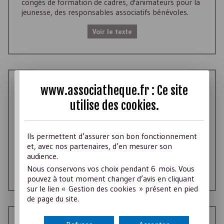
congés de formation de cadres, d'animateurs pour la
jeunesse, des responsables associatifs bénévoles.
Voir le texte
www.associatheque.fr : Ce site
TEXTE DE LOI
Code du service national, art. L. 120-1 et
utilise des
cookies
.
suivants
Ils permettent d’assurer son bon fonctionnement
Code du service national, articles relatifs à
et, avec nos partenaires, d’en mesurer son
l’engagement de service civique.
audience.
Nous conservons vos choix pendant 6 mois. Vous
Voir le texte
pouvez à tout moment changer d’avis en cliquant
sur le lien « Gestion des cookies » présent en pied
de page du site.
TEXTE DE LOI