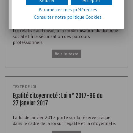
Refuser
Accepter
Droit du travail - Loi n° 2016-1088 du
Paramétrer mes préférences
8 août 2016
Consulter notre politique
Cookies
Loi relative au travail, à la modernisation du dialogue
social et à la sécurisation des parcours
professionnels.
Voir le texte
TEXTE DE LOI
Egalité citoyenneté : Loi n° 2017-86 du
27 janvier 2017
La loi de janvier 2017 porte sur la réserve civique
dans le cadre de la loi sur l'égalité et la citoyenneté.