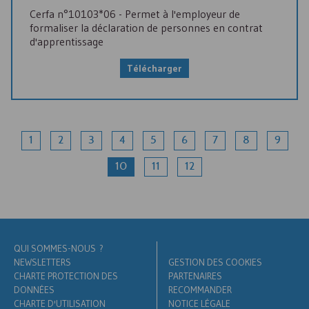
Cerfa n°10103*06 - Permet à l'employeur de
formaliser la déclaration de personnes en contrat
d'apprentissage
Télécharger
1
2
3
4
5
6
7
8
9
10
11
12
QUI SOMMES-NOUS ?
NEWSLETTERS
GESTION DES COOKIES
CHARTE PROTECTION DES
PARTENAIRES
DONNÉES
RECOMMANDER
CHARTE D'UTILISATION
NOTICE LÉGALE