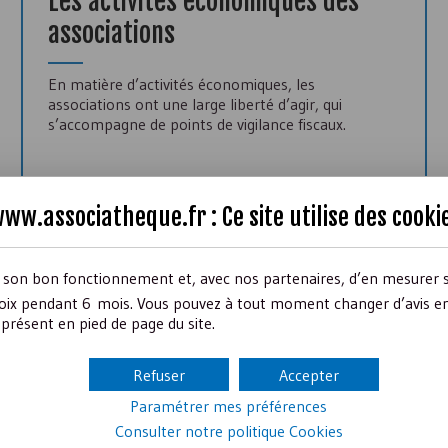
Les activités économiques des
associations
En matière d’activités économiques, les
associations ont une large liberté d’agir, qui
s’accompagne de points de vigilance fiscaux.
ww.associatheque.fr : Ce site utilise des
cooki
Lire le focus
r son bon fonctionnement et, avec nos partenaires, d’en mesurer 
ix pendant 6 mois. Vous pouvez à tout moment changer d’avis en c
présent en pied de page du site.
Refuser
Accepter
Inscrivez-vous à la Newsletter
Paramétrer mes préférences
Consulter notre politique
Cookies
es mois : des conseils essentiels, un dossier très pratique, 