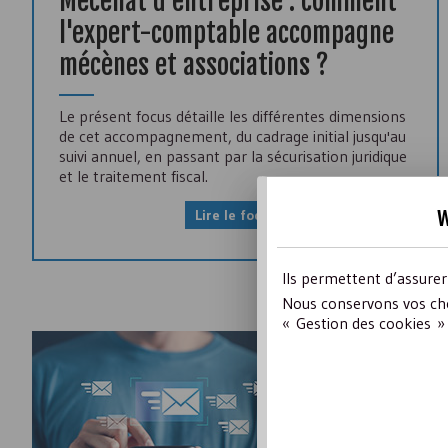
Mécénat d'entreprise : comment
l'expert-comptable accompagne
mécènes et associations ?
Le présent focus détaille les différentes dimensions
de cet accompagnement, du cadrage initial jusqu'au
suivi annuel, en passant par la sécurisation juridique
et le traitement fiscal.
w
Lire le focus
Ils permettent d’assure
Nous conservons vos cho
« Gestion des cookies » 
Découvrez tous l