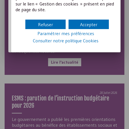
sur le lien « Gestion des cookies » présent en pied
04 Août 2026
de page du site.
Communauté d’intérêts, association
fiscalisée !
Refuser
Accepter
Paramétrer mes préférences
Une association ayant des intérêts commerciaux
communs avec une SARL ne peut se prévaloir d’une
Consulter notre politique
Cookies
gestion désintéressée, et doit donc en assumer les
conséquences fiscales.
Lire l'actualité
28 Juillet 2026
ESMS
: parution de l’instruction budgétaire
pour 2026
Le gouvernement a publié les premières orientations
budgétaires au bénéfice des établissements sociaux et