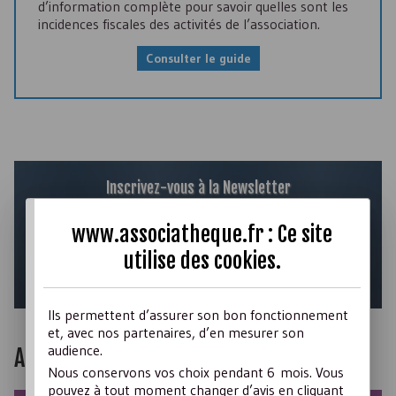
d’information complète pour savoir quelles sont les
incidences fiscales des activités de l’association.
Consulter le guide
Inscrivez-vous à la Newsletter
Découvrez tous les mois : des conseils essentiels, un
www.associatheque.fr : Ce site
dossier très pratique, des actualités...
utilise des
cookies
.
Abonnez-vous !
Ils permettent d’assurer son bon fonctionnement
et, avec nos partenaires, d’en mesurer son
audience.
Actualités
Nous conservons vos choix pendant 6 mois. Vous
pouvez à tout moment changer d’avis en cliquant