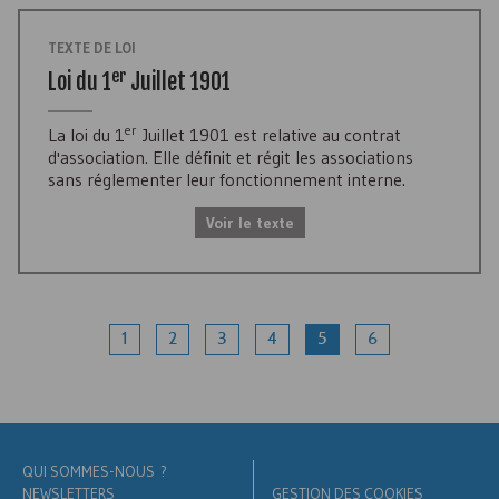
TEXTE DE LOI
er
Loi du 1
Juillet 1901
er
La loi du 1
Juillet 1901 est relative au contrat
d'association. Elle définit et régit les associations
sans réglementer leur fonctionnement interne.
Voir le texte
1
2
3
4
5
6
QUI SOMMES-NOUS ?
NEWSLETTERS
GESTION DES COOKIES