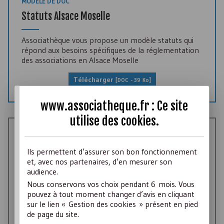
MODÈLE DE DOC
Statuts Alsace Moselle
Associathèque vous propose un modèle statuts qui
répond aux besoins spécifiques de la réglementation
des associations en Alsace Moselle
Télécharger
[
DOC
- 39 Ko]
www.associatheque.fr : Ce site
utilise des
cookies
.
TEXTE DE LOI
Code civil local
Ils permettent d’assurer son bon fonctionnement
et, avec nos partenaires, d’en mesurer son
audience.
Le Code civil local régit les associations d'Alsace
Nous conservons vos choix pendant 6 mois. Vous
Moselle dans trois départements (le Haut-Rhin, le
pouvez à tout moment changer d’avis en cliquant
Bas-Rhin et la Moselle).
sur le lien « Gestion des cookies » présent en pied
de page du site.
Télécharger
[
PDF
- 64,2 Ko]