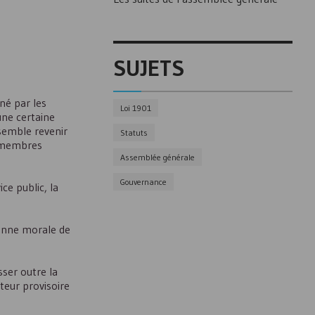
SUJETS
né par les
Loi 1901
une certaine
 semble revenir
Statuts
s membres
Assemblée générale
Gouvernance
ce public, la
sonne morale de
sser outre la
teur provisoire