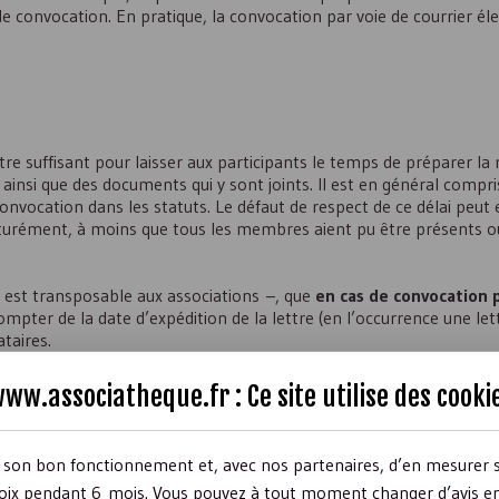
 convocation. En pratique, la convocation par voie de courrier éle
re suffisant pour laisser aux participants le temps de préparer la 
 ainsi que des documents qui y sont joints. Il est en général compr
convocation dans les statuts. Le défaut de respect de ce délai peut 
aturément, à moins que tous les membres aient pu être présents o
on est transposable aux associations –, que
en cas de convocation p
ompter de la date d’expédition de la lettre (en l’occurrence une let
taires.
ww.associatheque.fr : Ce site utilise des
cooki
r son bon fonctionnement et, avec nos partenaires, d’en mesurer 
ix pendant 6 mois. Vous pouvez à tout moment changer d’avis en c