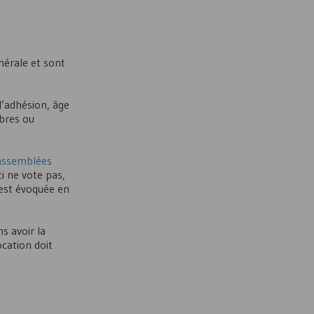
nérale et sont
l’adhésion, âge
bres ou
 assemblées
ci ne vote pas,
 est évoquée en
s avoir la
ocation doit