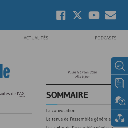
ACTUALITÉS
PODCASTS
le
Publié le
17 Juin 2026
Mise à jour
SOMMAIRE
uites de l’
AG
.
La convocation
La tenue de l’assemblée générale
Les suites de l’assemblée générale