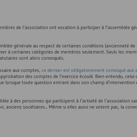
membres de l’association ont vocation à participer à l’assemblée gé
emblée générale au respect de certaines conditions (ancienneté de 
erver à certaines catégories de membres seulement. Seuls les mem
atutaires sont alors convoqués.
issaire aux comptes,
ce dernier est obligatoirement convoqué aux
’approbation des comptes de l’exercice écoulé. Bien entendu, celui-
e vue lorsque toute question entrant dans son champ d’intervention
lée à des personnes qui participent à l’activité de l’association san
on, anciens sociétaires... Même si elles aussi ne votent pas, la conv