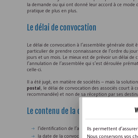
la demande ou qui ont donné leur accord à ce mode de
pratique de plus en plus.
Le délai de convocation
Le délai de convocation à l’assemblée générale doit êt
particulier de prendre connaissance de l’ordre du jour
jours et un mois. Le mieux est de prévoir un délai de 
l’annulation de l’assemblée qui s’est déroulée prém
celle-ci.
Il a été jugé, en matière de sociétés – mais la soluti
postal
, le délai de convocation des associés court à c
recommandée) et non de sa réception par ses destina
w
Le contenu de la convocation
l’identification de l’association ;
Ils permettent d’assure
la date de la convocation ;
Nous conservons vos cho