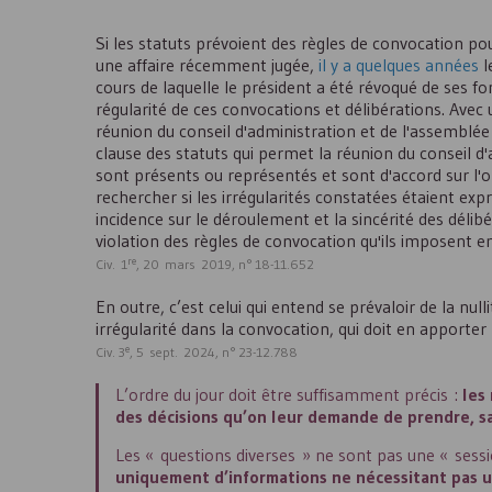
Si les statuts prévoient des règles de convocation po
une affaire récemment jugée,
il y a quelques années
l
cours de laquelle le président a été révoqué de ses fo
régularité de ces convocations et délibérations. Avec u
réunion du conseil d'administration et de l'assemblée 
clause des statuts qui permet la réunion du conseil 
sont présents ou représentés et sont d'accord sur l'or
rechercher si les irrégularités constatées étaient exp
incidence sur le déroulement et la sincérité des délibé
violation des règles de convocation qu'ils imposent 
re
Civ. 1
, 20 mars 2019, n° 18-11.652
En outre, c’est celui qui entend se prévaloir de la nu
irrégularité dans la convocation, qui doit en apporter 
e
Civ. 3
, 5 sept. 2024, n° 23-12.788
L’ordre du jour doit être suffisamment précis :
les
des décisions qu’on leur demande de prendre, san
Les « questions diverses » ne sont pas une « sess
uniquement d’informations ne nécessitant pas u