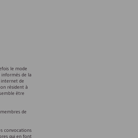
fois le mode
t informés de la
 internet de
on résident à
 semble être
es membres de
es convocations
bres qui en font