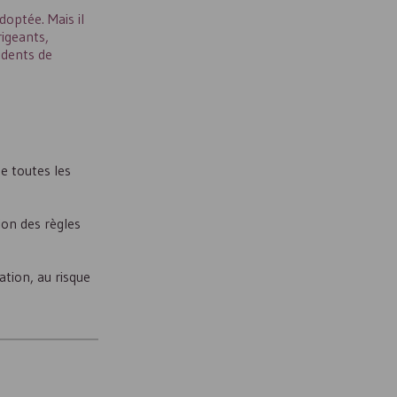
doptée. Mais il
rigeants,
cidents de
e toutes les
ion des règles
tion, au risque