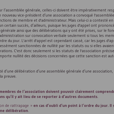
ur l’assemblée générale, celles-ci doivent être impérativement re
e nouveau vice-président d’une association a convoqué l'assemblée
nctions de membre et d'administrateur. Mais celui-ci a contesté en j
n certain succès, d’ailleurs, puisque les juges d'appel ont prononcé 
générale ainsi que des délibérations qui y ont été prises, sur le f
d'administration sur convocation verbale seulement si tous les mem
dre du jour. L'arrêt d'appel est cependant cassé, car les juges d'a
ressément sanctionnées de nullité par les statuts ou si elles avaien
rations. C'est donc seulement si les statuts de l'association précis
emporte nullité des décisions concernées que cette sanction est au
llité d’une délibération d’une assemblée générale d’une association,
la preuve.
 membres de l’association doivent pouvoir clairement comprend
s qu’il y ait lieu de se reporter à d’autres documents
.
ion de rattrapage »
en cas d’oubli d’un point à l’ordre du jour. Il 
ne délibération
.