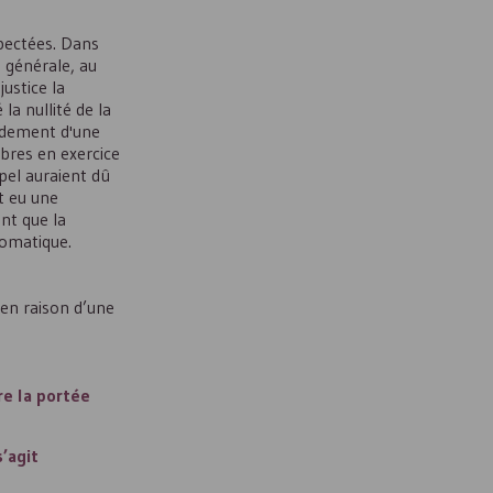
spectées. Dans
 générale, au
ustice la
la nullité de la
ondement d'une
bres en exercice
ppel auraient dû
t eu une
ent que la
tomatique.
 en raison d’une
re la portée
s’agit