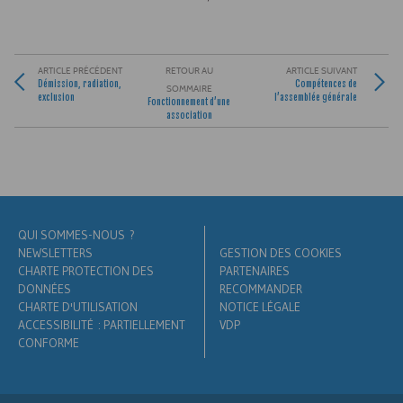
ARTICLE PRÉCÉDENT
RETOUR AU
ARTICLE SUIVANT
Démission, radiation,
Compétences de
SOMMAIRE
exclusion
l’assemblée générale
Fonctionnement d’une
association
QUI SOMMES-NOUS ?
NEWSLETTERS
GESTION DES COOKIES
CHARTE PROTECTION DES
PARTENAIRES
DONNÉES
RECOMMANDER
CHARTE D'UTILISATION
NOTICE LÉGALE
ACCESSIBILITÉ : PARTIELLEMENT
VDP
CONFORME