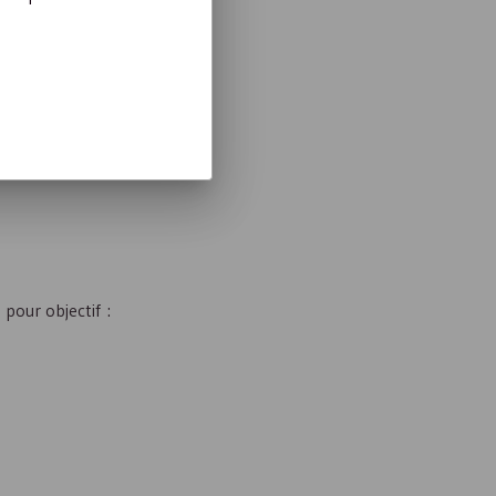
, en accueils
t des
es accueils
.
pour objectif :