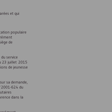
arées et qui
cation populaire
agrément
siège de
 du service
 23 juillet 2015
tions de jeunesse
, sur sa demande,
n° 2001-624 du
tutaires
arence dans la