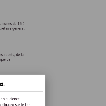
s jeunes de 16 à
crétaire général.
s sports, de la
 que de
es
.
son audience.
liquant sur le lien
pécifiques,