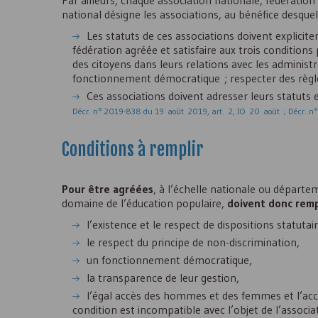
Par ailleurs, chaque association nationale, fédérati
national désigne les associations, au bénéfice desque
Les statuts de ces associations doivent explicitem
fédération agréée et satisfaire aux trois conditions 
des citoyens dans leurs relations avec les administ
fonctionnement démocratique ; respecter des règles
Ces associations doivent adresser leurs statuts 
Décr. n° 2019-838 du 19 août 2019, art. 2, JO 20 août ; Décr. n
Conditions à remplir
Pour être agréées
, à l’échelle nationale ou départe
domaine de l’éducation populaire,
doivent donc remp
l’existence et le respect de dispositions statutai
le respect du principe de non-discrimination,
un fonctionnement démocratique,
la transparence de leur gestion,
l’égal accès des hommes et des femmes et l’accès
condition est incompatible avec l’objet de l’associ