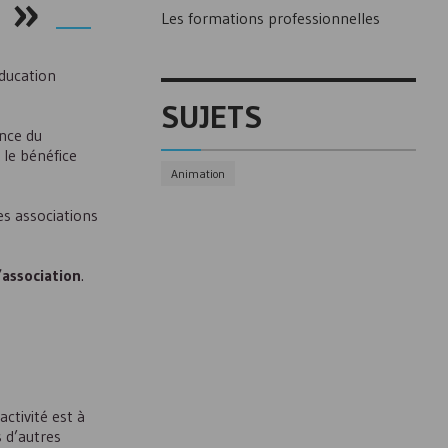
e »
Les formations professionnelles
éducation
SUJETS
nce du
 le bénéfice
Animation
es associations
’association
.
ctivité est à
s d’autres