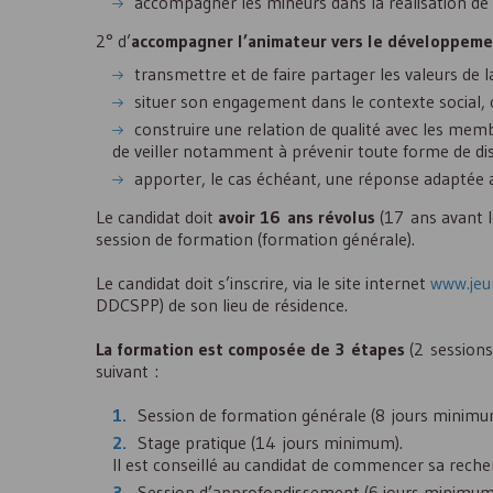
accompagner les mineurs dans la réalisation de l
2° d’
accompagner l’animateur vers le développeme
transmettre et de faire partager les valeurs de 
situer son engagement dans le contexte social, cu
construire une relation de qualité avec les membr
de veiller notamment à prévenir toute forme de dis
apporter, le cas échéant, une réponse adaptée a
Le candidat doit
avoir 16 ans révolus
(17 ans avant l
session de formation (formation générale).
Le candidat doit s’inscrire, via le site internet
www.jeun
DDCSPP
) de son lieu de résidence.
La formation est composée de 3 étapes
(2 sessions
suivant :
Session de formation générale (8 jours minimu
Stage pratique (14 jours minimum).
Il est conseillé au candidat de commencer sa reche
Session d’approfondissement (6 jours minimum) 