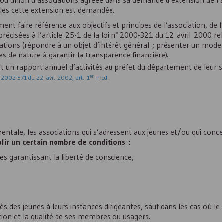
on ou union d’associations agréée dans sa demande d’extension de 
lles cette extension est demandée.
ent faire référence aux objectifs et principes de l’association, de l
précisées à l’article 25-1 de la loi n° 2000-321 du 12 avril 2000 rel
rations (répondre à un objet d’intérêt général ; présenter un mode
 de nature à garantir la transparence financière).
et un rapport annuel d’activités au préfet du département de leur si
er
° 2002-571 du 22 avr. 2002, art. 1
mod.
mentale, les associations qui s’adressent aux jeunes et/ou qui conc
lir un certain nombre de conditions :
res garantissant la liberté de conscience,
 des jeunes à leurs instances dirigeantes, sauf dans les cas où le
ation et la qualité de ses membres ou usagers.