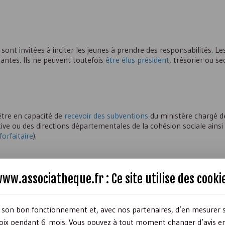
sont invitées à inciter les jeunes à prendre des responsabilités. Le
eantes. Ils ne peuvent toutefois
être élus président
, trésorier ou se
être en capacité de
recevoir des subventions
du ministère chargé de
ative ou des directions départementales de la cohésion sociale ainsi
forfaitaire
).
ww.associatheque.fr : Ce site utilise des
cooki
professionnelles
r son bon fonctionnement et, avec nos partenaires, d’en mesurer 
ix pendant 6 mois. Vous pouvez à tout moment changer d’avis en c
’est accompagnée logiquement de la
mise en place de formations s