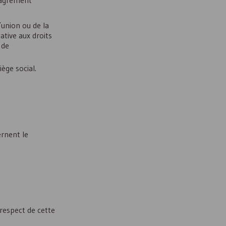
l’agrément
’union ou de la
ative aux droits
 de
ège social.
ernent le
 respect de cette