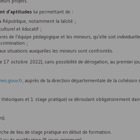
eurs projets.
nt d’aptitudes
lui permettant de :
la République, notamment la laïcité ;
lturel et éducatif ;
es de l’équipe pédagogique et les mineurs, qu’elle soit individuelle 
crimination ;
ux situations auxquelles les mineurs sont confrontés.
e 17 octobre 2022), sans possibilité de dérogation, au premier jo
es.gouv.fr
, auprès de la direction départementale de la cohésion s
 théoriques et 1 stage pratique) se déroulant obligatoirement dans
m).
rche de lieu de stage pratique en début de formation.
ou de qualification (8 jours minimum).