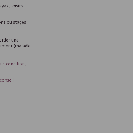
yak, loisirs
ions ou stages
order une
hement (maladie,
ous condition,
conseil