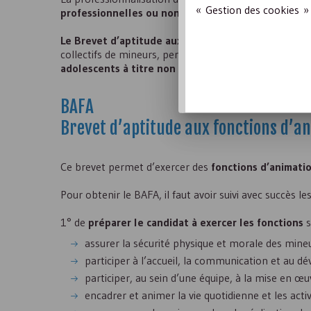
« Gestion des cookies » 
professionnelles ou non, diplômantes ou non
.
Le Brevet d’aptitude aux fonctions d’animateur (
B
collectifs de mineurs, permettent à ceux qui souhait
adolescents à titre non professionnel, et de façon 
BAFA
Brevet d’aptitude aux fonctions d’an
Ce brevet permet d’exercer des
fonctions d’animati
Pour obtenir le
BAFA
, il faut avoir suivi avec succès 
1° de
préparer le candidat à exercer les fonctions
s
assurer la sécurité physique et morale des mineu
participer à l’accueil, la communication et au d
participer, au sein d’une équipe, à la mise en œ
encadrer et animer la vie quotidienne et les activ