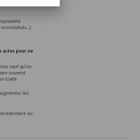
mptabilité
immobilisés...).
es actes pour ne
rise sauf qu’on
 bien souvent
n traité
augmenter les
 excédentaire ou