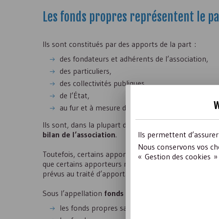
Les fonds propres représentent le pa
Ils sont constitués par des apports de la part :
des fondateurs et adhérents de l’association,
des particuliers,
des collectivités publiques,
de l’État,
w
au fur et à mesure de la vie de l’association par 
Ils sont, dans la plupart des cas, stables et permett
Ils permettent d’assure
bilan de l’association
.
Nous conservons vos cho
Toutefois, certains apporteurs peuvent exprimer un dr
« Gestion des cookies » 
que certains apporteurs reprennent leurs apports au
prévus au traité d’apport.
Sous l’appellation
fonds propres (ex-« fonds associa
les fonds propres sans droit de reprise ;