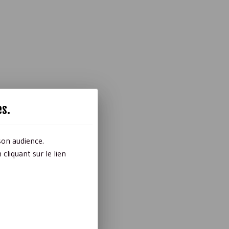
es
.
s à l’actif du
son audience.
liquant sur le lien
eut être prévu
ce d’évènements