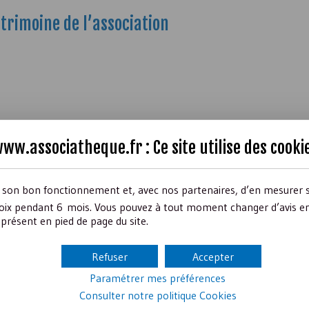
trimoine de l’association
ww.associatheque.fr : Ce site utilise des
cooki
les résultats de l’association (sous forme de réserves).
ent de constituer
la contrepartie des biens et du patrimoine inscrit
r son bon fonctionnement et, avec nos partenaires, d’en mesurer 
ix pendant 6 mois. Vous pouvez à tout moment changer d’avis en c
oit de reprise sur certains de ces fonds propres. Par exemple, il p
présent en pied de page du site.
 moment de la dissolution de l’association ou lors de la survenan
Refuser
Accepter
tifs »)
se regroupent :
Paramétrer mes préférences
Consulter notre politique
Cookies