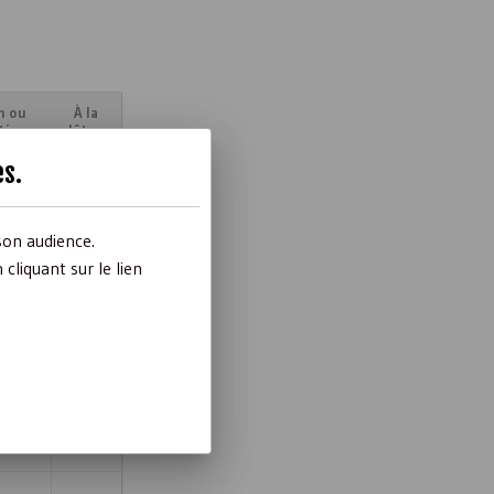
n ou
À la
tion
clôture
es
.
son audience.
liquant sur le lien