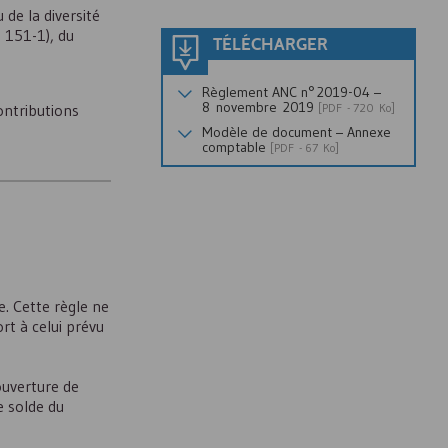
de la diversité
 151-1), du
TÉLÉCHARGER
Règlement
ANC
n° 2019-04 –
8 novembre 2019
ontributions
[
PDF
- 720 Ko]
Modèle de document – Annexe
comptable
[
PDF
- 67 Ko]
 Cette règle ne
t à celui prévu
ouverture de
e solde du