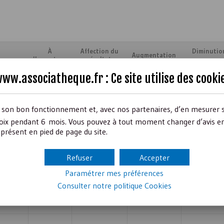
À
Affection du
Diminutio
Augmentation
l'ouverture
résultat
consomma
ww.associatheque.fr : Ce site utilise des
cooki
r son bon fonctionnement et, avec nos partenaires, d’en mesurer 
ix pendant 6 mois. Vous pouvez à tout moment changer d’avis en c
présent en pied de page du site.
us
Refuser
Accepter
Paramétrer mes préférences
Consulter notre politique
Cookies
ciales