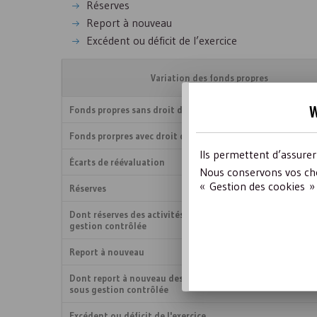
Réserves
Report à nouveau
Excédent ou déficit de l’exercice
Variation des fonds propres
w
Fonds propres sans droit de reprise
Fonds prorpres avec droit de reprise
Ils permettent d’assure
Écarts de réévaluation
Nous conservons vos cho
« Gestion des cookies » 
Réserves
Dont réserves des activités sociales et médico-sociales so
gestion contrôlée
Report à nouveau
Dont report à nouveau des activités sociales et médico-so
sous gestion contrôlée
Excédent ou déficit de l'exercice