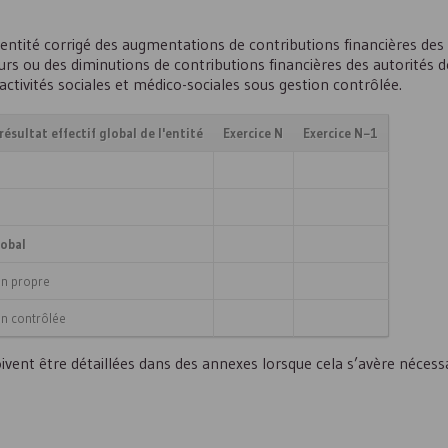
l’entité corrigé des augmentations de contributions financières des
ieurs ou des diminutions de contributions financières des autorités de
activités sociales et médico-sociales sous gestion contrôlée.
sultat effectif global de l'entité
Exercice N
Exercice N−1
lobal
ion propre
ion contrôlée
oivent être détaillées dans des annexes lorsque cela s’avère nécess