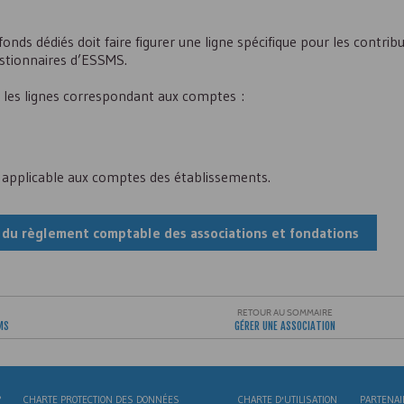
fonds dédiés doit faire figurer une ligne spécifique pour les contrib
stionnaires d’
ESSMS
.
re, les lignes correspondant aux comptes :
 applicable aux comptes des établissements.
r du règlement comptable des associations et fondations
RETOUR AU SOMMAIRE
MS
GÉRER UNE ASSOCIATION
?
CHARTE PROTECTION DES DONNÉES
CHARTE D'UTILISATION
PARTENAI