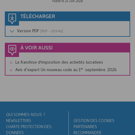
Publié le
24 Juin 2026
TÉLÉCHARGER
Version
PDF
[
PDF
- 209 Ko]
À VOIR AUSSI
La franchise d'imposition des activités lucratives
er
Avis d’expert Un nouveau code au 1
septembre 2026
QUI SOMMES-NOUS ?
NEWSLETTERS
GESTION DES COOKIES
CHARTE PROTECTION DES
PARTENAIRES
DONNÉES
RECOMMANDER