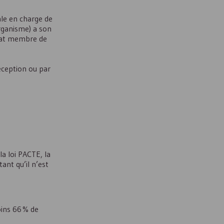
ale en charge de
organisme) a son
Etat membre de
éception ou par
la loi PACTE, la
ant qu’il n’est
oins 66 % de