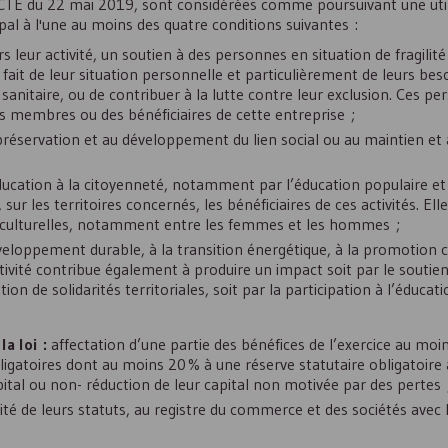
CTE du 22 mai 2019, sont considérées comme poursuivant une utili
cipal à l'une au moins des quatre conditions suivantes :
s leur activité, un soutien à des personnes en situation de fragilité 
 fait de leur situation personnelle et particulièrement de leurs be
anitaire, ou de contribuer à la lutte contre leur exclusion. Ces p
des membres ou des bénéficiaires de cette entreprise ;
 préservation et au développement du lien social ou au maintien et
’éducation à la citoyenneté, notamment par l’éducation populaire et
r les territoires concernés, les bénéficiaires de ces activités. Ell
 et culturelles, notamment entre les femmes et les hommes ;
veloppement durable, à la transition énergétique, à la promotion cu
activité contribue également à produire un impact soit par le soutien
ion de solidarités territoriales, soit par la participation à l’éducati
a loi :
affectation d’une partie des bénéfices de l’exercice au moi
ligatoires dont au moins 20 % à une réserve statutaire obligatoire
al ou non- réduction de leur capital non motivée par des pertes 
ité de leurs statuts, au registre du commerce et des sociétés avec 