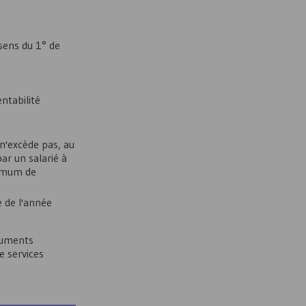
 sens du 1° de
ntabilité
n'excède pas, au
ar un salarié à
nimum de
e de l'année
truments
e services