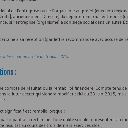
légal de l’entreprise ou de l’organisme au préfet (direction région
s [Drets], anciennement Direccte) du département où l’entreprise (
ance, si l’entreprise (organisme) a son siège social dans un autre 
 certaine à sa réception (par lettre recommandée avec accusé de r
 est fixée par un arrêté du 5 août 2015
.
ions :
le compte de résultat ou la rentabilité financière. Compte tenu de 
ns le futur décret qui viendra modifier celui du 23 juin 2015, mais t
ise.
t significatif est remplie lorsque :
és participant à la recherche d’une utilité sociale représentent au m
 résultat au cours des trois derniers exercices clos ;