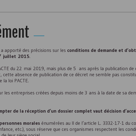
rément
a apporté des précisions sur les
conditions de demande et d’ob
r
juillet 2015
.
ACTE du 22 mai 2019, mais plus de 5 ans après la publication de ce
t, cette absence de publication de ce décret ne semble pas constit
e la loi PACTE.
ur les entreprises créées depuis moins de 3 ans à la date de sa dem
mpter de la réception d’un dossier complet vaut décision d’acce
s personnes morales
énumérées au II de l’article L. 3332-17-1 du co
l'enfance, etc.), sous réserve que ces organismes respectent les condi
 de leur siège social.