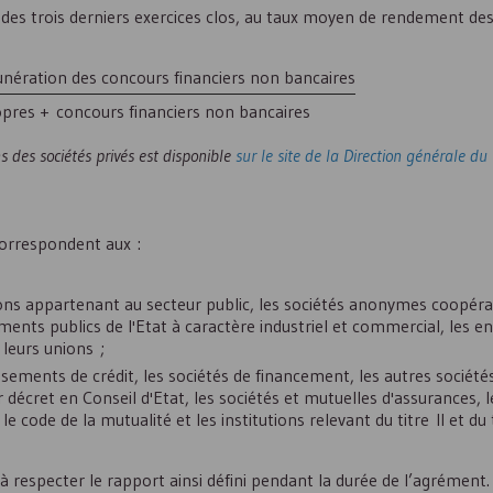
rs des trois derniers exercices clos, au taux moyen de rendement de
nération des concours financiers non bancaires
opres + concours financiers non bancaires
 des sociétés privés est disponible
sur le site de la Direction générale du
correspondent aux :
ctions appartenant au secteur public, les sociétés anonymes coopérat
ents publics de l'Etat à caractère industriel et commercial, les en
 leurs unions ;
lissements de crédit, les sociétés de financement, les autres socié
r décret en Conseil d'Etat, les sociétés et mutuelles d'assurances, 
e code de la mutualité et les institutions relevant du titre II et du t
 respecter le rapport ainsi défini pendant la durée de l’agrément.