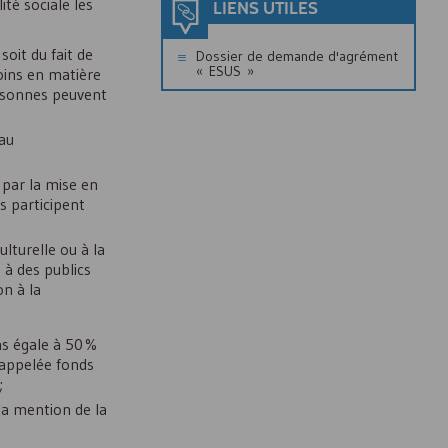
té sociale les
LIENS UTILES
soit du fait de
Dossier de demande d'agrément
«
ESUS
»
soins en matière
ersonnes peuvent
 au
 par la mise en
es participent
lturelle ou à la
 à des publics
on à la
ns égale à 50 %
 appelée fonds
;
la mention de la