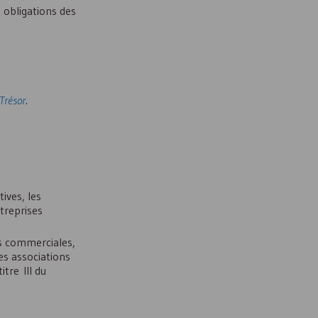
s obligations des
 Trésor
.
ives, les
treprises
tés commerciales,
les associations
itre III du