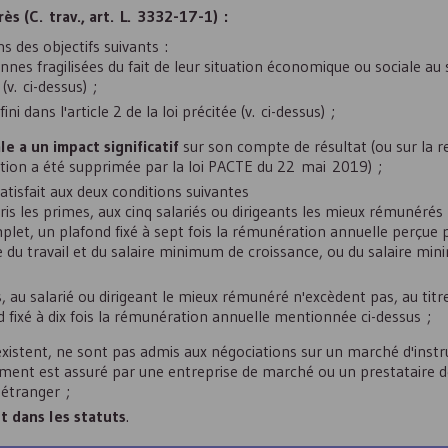
ès (C. trav., art. L. 3332-17-1) :
ns des objectifs suivants :
onnes fragilisées du fait de leur situation économique ou sociale au
(v. ci-dessus) ;
ini dans l'article 2 de la loi précitée (v. ci-dessus) ;
ale a un impact significatif
sur son compte de résultat (ou sur la re
dition a été supprimée par la loi PACTE du 22 mai 2019) ;
atisfait aux deux conditions suivantes
 les primes, aux cinq salariés ou dirigeants les mieux rémunérés 
let, un plafond fixé à sept fois la rémunération annuelle perçue p
e du travail et du salaire minimum de croissance, ou du salaire mi
 au salarié ou dirigeant le mieux rémunéré n'excèdent pas, au titr
fixé à dix fois la rémunération annuelle mentionnée ci-dessus ;
s existent, ne sont pas admis aux négociations sur un marché d'ins
nement est assuré par une entreprise de marché ou un prestataire d
 étranger ;
t dans les statuts
.