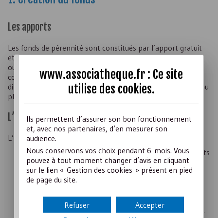
Les apports
Les fonds de pérennité sont constitués par l’apport gratuit
et irrévocable de parts sociales ou de titres de capital d’une
ou de plusieurs sociétés exerçant une activité industrielle,
www.associatheque.fr : Ce site
commerciale, artisanale ou agricole, ou détenant
directement ou indirectement des participations dans une ou
utilise des
cookies
.
plusieurs sociétés exerçant une telle activité.
L’objet
Ils permettent d’assurer son bon fonctionnement
et, avec nos partenaires, d’en mesurer son
L’objet des fonds de pérennité est double :
audience.
Nous conservons vos choix pendant 6 mois. Vous
à titre principal
, ils sont constitués pour gérer les parts
pouvez à tout moment changer d’avis en cliquant
sociales ou titres de capital qui leur ont été apportés,
sur le lien « Gestion des cookies » présent en pied
exercer les droits de vote qui y sont attachés et utiliser
de page du site.
leurs ressources dans le but de contribuer à la pérennité
économique des sociétés dont ils détiennent des parts
sociales ou titres de capital ;
Refuser
Accepter
ils peuvent également, de façon facultative
, réaliser