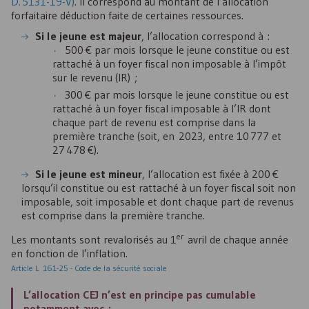
D. 5131-19-V)
. Il correspond au montant de l’allocation
forfaitaire déduction faite de certaines ressources.
Si le jeune est majeur
, l’allocation correspond à :
500 € par mois lorsque le jeune constitue ou est
rattaché à un foyer fiscal non imposable à l’impôt
sur le revenu (
IR
) ;
300 € par mois lorsque le jeune constitue ou est
rattaché à un foyer fiscal imposable à l’
IR
dont
chaque part de revenu est comprise dans la
première tranche (soit, en 2023, entre 10 777 et
27 478 €).
Si le jeune est mineur
, l’allocation est fixée à 200 €
lorsqu’il constitue ou est rattaché à un foyer fiscal soit non
imposable, soit imposable et dont chaque part de revenus
est comprise dans la première tranche.
er
Les montants sont revalorisés au 1
avril de chaque année
en fonction de l’inflation.
Article L 161-25 - Code de la sécurité sociale
L’allocation
CEJ
n’est en principe
pas cumulable
notamment avec :