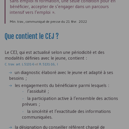
sans emploi ni formation, une seule condition pour en
bénéficier, accepter de s’engager dans un parcours
intensif vers l’emploi ».
Min. trav., communiqué de presse du 21 févr. 2022
Que contient le
CEJ
?
Le
CEJ
, qui est actualisé selon une périodicité et des
modalités définies avec le jeune, contient :
C. trav. art. L 5131-6
et
R. 5131-16, I
un diagnostic élaboré avec le jeune et adapté à ses
besoins ;
les engagements du bénéficiaire parmi lesquels :
l’assiduité ;
la participation active à l’ensemble des actions
prévues ;
la sincérité et l’exactitude des informations
communiquées.
la désignation du conseiller référent chargé de