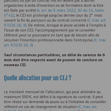
parcours ou par un contrat mis en œuvre par d’autres
organismes à visée d’insertion ou de formation dont la liste
est fixée par arrêté
(v. arr. du 9 mars 2022, JO du 11, texte
e
n° 41)
, le
CEJ
est prolongé jusqu’au dernier jour du 2
mois
suivant la fin du parcours ou du contrat concerné
(C. trav. art.
R 5131-16, II)
. De même, lorsque le jeune accède à l’emploi à
l’issue de son
CEJ
, l’accompagnement par le conseiller
référent peut se poursuivre en tant que de besoin afin de
sécuriser l’insertion professionnelle dans l’entreprise
(C. trav.
art. R 5131-16, II)
.
Sauf circonstances particulières, un délai de carence de 6
mois doit être respecté avant de pouvoir de conclure un
nouveau
CEJ
.
Quelle allocation pour un
CEJ
?
Le montant mensuel de l’allocation, qui peut atteindre au
maximum 500 €, est défini à la signature du contrat. Il peut
être révisé sur demande du jeune ou à l’initiative du conseiller
référent en cas de changement de situation
(C. trav. art.