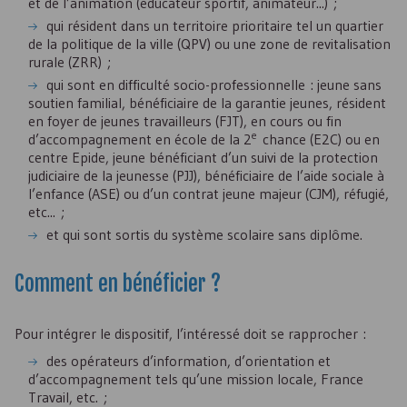
et de l’animation (éducateur sportif, animateur...) ;
qui résident dans un territoire prioritaire tel un quartier
de la politique de la ville (
QPV
) ou une zone de revitalisation
rurale (
ZRR
) ;
qui sont en difficulté socio-professionnelle : jeune sans
soutien familial, bénéficiaire de la garantie jeunes, résident
en foyer de jeunes travailleurs (
FJT
), en cours ou fin
e
d’accompagnement en école de la 2
chance (
E2C
) ou en
centre Epide, jeune bénéficiant d’un suivi de la protection
judiciaire de la jeunesse (
PJJ
), bénéficiaire de l’aide sociale à
l’enfance (
ASE
) ou d’un contrat jeune majeur (
CJM
), réfugié,
etc... ;
et qui sont sortis du système scolaire sans diplôme.
Comment en bénéficier ?
Pour intégrer le dispositif, l’intéressé doit se rapprocher :
des opérateurs d’information, d’orientation et
d’accompagnement tels qu’une mission locale, France
Travail, etc. ;