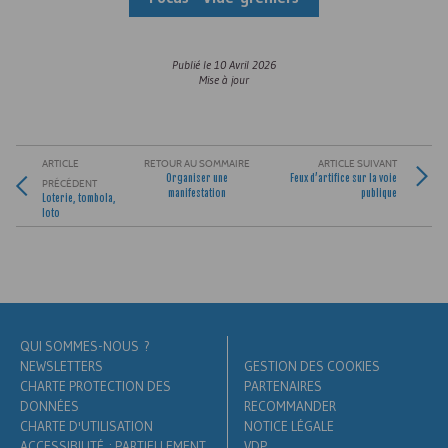
Publié le
10 Avril 2026
Mise à jour
ARTICLE
RETOUR AU SOMMAIRE
ARTICLE SUIVANT
Organiser une
Feux d’artifice sur la voie
PRÉCÉDENT
manifestation
publique
Loterie, tombola,
loto
QUI SOMMES-NOUS ?
NEWSLETTERS
GESTION DES COOKIES
CHARTE PROTECTION DES
PARTENAIRES
DONNÉES
RECOMMANDER
CHARTE D'UTILISATION
NOTICE LÉGALE
ACCESSIBILITÉ : PARTIELLEMENT
VDP