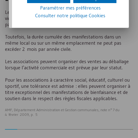
Paramétrer mes préférences
Le nombre de fois par an où l'association peut organiser un
Consulter notre politique
Cookies
vide-grenier, une braderie ou une foire à la brocante, n'est
pas limité.
Toutefois, la durée cumulée des manifestations dans un
même local ou sur un même emplacement ne peut pas
excéder 2 mois par année civile.
Les associations peuvent organiser des ventes au déballage
lorsque l’activité commerciale est prévue par leur statut.
Pour les associations à caractère social, éducatif, culturel ou
sportif, une tolérance est admise : elles peuvent organiser à
titre exceptionnel des manifestations de bienfaisance et de
soutien dans le respect des règles fiscales applicables.
AMF, Département Administration et Gestion communales, note n° 7 du
4 février 2009, p. 5