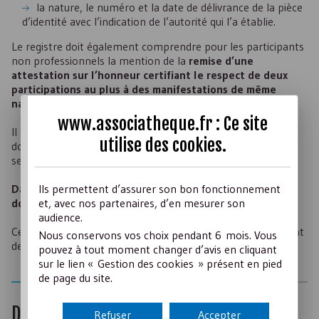
la nature, le numéro et la date de délivrance de la pièce
d’identité avec l’indication de l’autorité qui l’a établie.
Le registre doit également comprendre pour les participants
non professionnels la mention de la
remise d’une
attestation sur l’honneur certifiant le respect de deux
participations au plus à des manifestations de même
nature au cours de l’année civile
.
www.associatheque.fr : Ce site
Il n’est plus nécessaire pour les particuliers d’avoir leur
utilise des
cookies
.
domicile ou leur résidence secondaire dans la commune où
se déroule la vente au déballage.
Ils permettent d’assurer son bon fonctionnement
Dans les 8 jours qui suivent la manifestation, le registre
et, avec nos partenaires, d’en mesurer son
doit être déposé à la préfecture.
audience.
Cette mesure est destinée à lutter contre le recel. Il convient
Nous conservons vos choix pendant 6 mois. Vous
de la respecter.
pouvez à tout moment changer d’avis en cliquant
sur le lien « Gestion des cookies » présent en pied
de page du site.
Durée
Refuser
Accepter