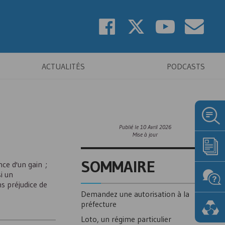
ACTUALITÉS
PODCASTS
Publié le
10 Avril 2026
Mise à jour
SOMMAIRE
nce d'un gain ;
i un
s préjudice de
Demandez une autorisation à la
préfecture
Loto, un régime particulier