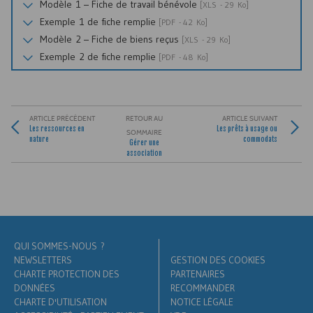
Modèle 1 – Fiche de travail bénévole
[
XLS
- 29 Ko]
Exemple 1 de fiche remplie
[
PDF
- 42 Ko]
Modèle 2 – Fiche de biens reçus
[
XLS
- 29 Ko]
Exemple 2 de fiche remplie
[
PDF
- 48 Ko]
ARTICLE PRÉCÉDENT
RETOUR AU
ARTICLE SUIVANT
Les ressources en
Les prêts à usage ou
SOMMAIRE
nature
commodats
Gérer une
association
QUI SOMMES-NOUS ?
NEWSLETTERS
GESTION DES COOKIES
CHARTE PROTECTION DES
PARTENAIRES
DONNÉES
RECOMMANDER
CHARTE D'UTILISATION
NOTICE LÉGALE