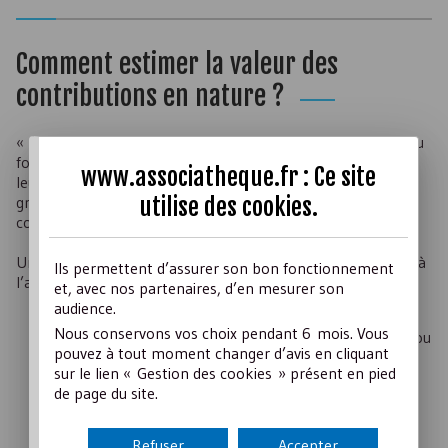
Comment estimer la valeur des
contributions en nature ?
« A leur date d’entrée dans le patrimoine de l’association ou
fondation, les biens reçus à titre gratuit sont enregistrés à
www.associatheque.fr : Ce site
leur valeur vénale. La valeur vénale d’un bien reçu à titre
utilise des
cookies
.
gratuit correspond au prix qui aurait été acquitté dans des
conditions normales de marché ».
Une documentation comptable appropriée doit être tenue à
Ils permettent d’assurer son bon fonctionnement
l’appui de ces contributions comportant notamment :
et, avec nos partenaires, d’en mesurer son
audience.
la date ou la période couverte,
Nous conservons vos choix pendant 6 mois. Vous
la nature précise de l’opération et la quantité de bien ou
pouvez à tout moment changer d’avis en cliquant
service,
sur le lien « Gestion des cookies » présent en pied
les modalités d’évaluation, la quantité et le coût
de page du site.
unitaire, le coût total,
la qualité du responsable appelé à viser la pièce,
Refuser
Accepter