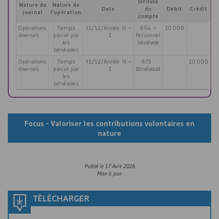
Intitulé
Nature du
Nature de
Date
du
Débit
Crédit
journal
l’opération
compte
Opérations
Temps
31/12/Année N –
864 –
10 000
diverses
passé par
1
Personnel
les
bénévole
bénévoles
Opérations
Temps
31/12/Année N –
875 -
10 000
diverses
passé par
1
Bénévolat
les
bénévoles
Focus - Valoriser les contributions volontaires en
nature
Publié le
17 Avril 2026
Mise à jour
TÉLÉCHARGER